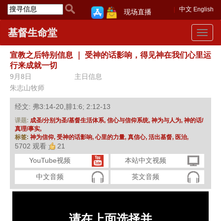
中文
English
现场直播
基督生命堂
Toggle
navigat
宣教之后特别信息
｜
受神的话影响，得见神在我们心里运
行来成就一切
9月8日
主日信息
朱志山牧师
经文: 弗3:14-20,腓1:6; 2:12-13
课题:
成圣/分别为圣/基督生活体系,
信心与信仰系统,
神为与人为,
神的话/
真理/事实,
标签:
神为信仰,
受神的话影响,
心里的力量,
真信心,
活出基督,
医治,
5702 观看
21
YouTube视频
本站中文视频
中文音频
英文音频