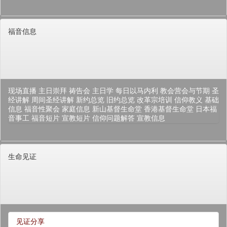
福音信息
现场直播
主日崇拜
祷告会
主日学
每日以马内利
教会营会与节期
圣
经讲解
周间圣经讲解
新约总览
旧约总览
改革宗培训
信仰教义
基础
信息
福音性聚会
家庭信息
新山基督生命堂
香港基督生命堂
日本福
音事工
福音短片
宣教短片
信仰问题解答
宣教信息
生命见证
见证分享