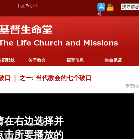
中文
English
题
认识耶稣
关于教会
福音信息
生命见证
破口
｜
之一: 当代教会的七个破口
朱志山