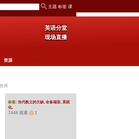
主题 标签 课
英语分堂
现场直播
资源
牧师
标签:
当代教义的欠缺,
全备福音,
系统
化,
7448 观看
1