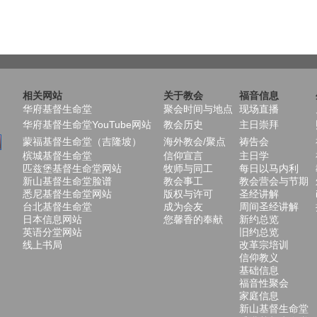
相关网站
关于教会
福音信息
华府基督生命堂
聚会时间与地点
现场直播
华府基督生命堂YouTube网站
教会历史
主日崇拜
蒙福基督生命堂（吉隆坡）
海外教会/聚点
祷告会
槟城基督生命堂
信仰宣言
主日学
匹兹堡基督生命堂网站
牧师与同工
每日以马内利
新山基督生命堂脸谱
教会事工
教会营会与节期
悉尼基督生命堂网站
版权与许可
圣经讲解
台北基督生命堂
成为会友
周间圣经讲解
日本信息网站
您馨香的奉献
新约总览
英语分堂网站
旧约总览
线上书局
改革宗培训
信仰教义
基础信息
福音性聚会
家庭信息
新山基督生命堂