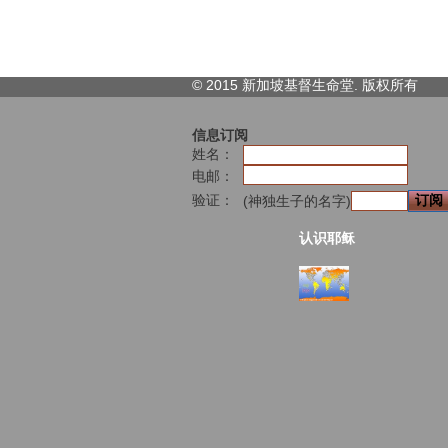
© 2015 新加坡基督生命堂. 版权
所有
信息订阅
姓名：
电邮：
验证：
(神独生子的名字)
认识耶稣