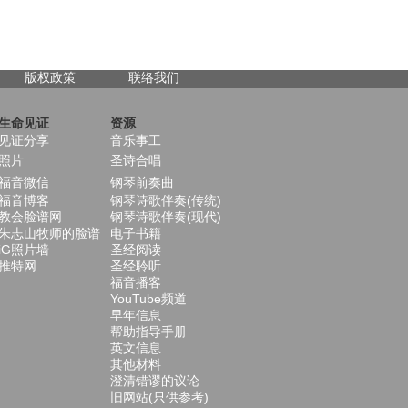
版权政策
联络我们
生命见证
资源
见证分享
音乐事工
照片
圣诗合唱
福音微信
钢琴前奏曲
福音博客
钢琴诗歌伴奏(传统)
教会脸谱网
钢琴诗歌伴奏(现代)
朱志山牧师的脸谱
电子书籍
iG照片墙
圣经阅读
推特网
圣经聆听
福音播客
YouTube频道
早年信息
帮助指导手册
英文信息
其他材料
澄清错谬的议论
旧网站(只供参考)