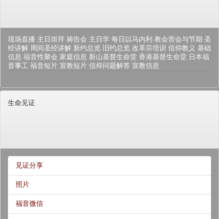
现场直播
主日崇拜
祷告会
主日学
每日以马内利
教会营会与节期
圣
经讲解
周间圣经讲解
新约总览
旧约总览
改革宗培训
信仰教义
基础
信息
福音性聚会
家庭信息
新山基督生命堂
香港基督生命堂
日本福
音事工
福音短片
宣教短片
信仰问题解答
宣教信息
生命见证
见证分享
照片
福音微信