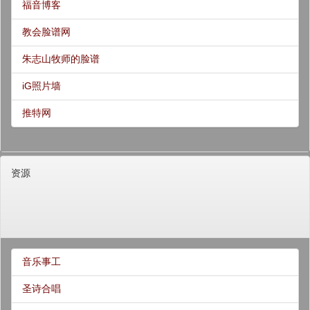
福音博客
教会脸谱网
朱志山牧师的脸谱
iG照片墙
推特网
资源
音乐事工
圣诗合唱