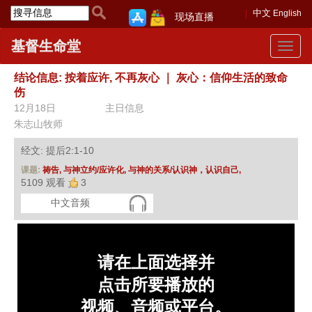
中文
English
现场直播
基督生命堂
Toggle
navigat
结论信息: 按着应许, 不再灰心
｜
灰心：信仰生活的致命
伤
12月18日
主日信息
朱志山牧师
经文: 提后2:1-10
课题:
祷告,
与神立约/应许化,
与神的关系/认识神，认识自己,
5109 观看
3
中文音频