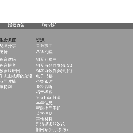
版权政策
联络我们
生命见证
资源
见证分享
音乐事工
照片
圣诗合唱
福音微信
钢琴前奏曲
福音博客
钢琴诗歌伴奏(传统)
教会脸谱网
钢琴诗歌伴奏(现代)
朱志山牧师的脸谱
电子书籍
iG照片墙
圣经阅读
推特网
圣经聆听
福音播客
YouTube频道
早年信息
帮助指导手册
英文信息
其他材料
澄清错谬的议论
旧网站(只供参考)