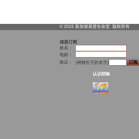
© 2015 新加坡基督生命堂. 版权
所有
信息订阅
姓名：
电邮：
验证：
(神独生子的名字)
认识耶稣