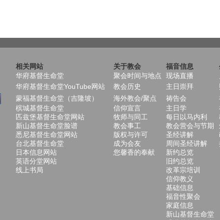
相关网站
关于教会
福音信息
华府基督生命堂
聚会时间与地点
现场直播
华府基督生命堂YouTube网站
教会历史
主日崇拜
蒙福基督生命堂（吉隆坡）
海外教会/聚点
祷告会
槟城基督生命堂
信仰宣言
主日学
匹兹堡基督生命堂网站
牧师与同工
每日以马内利
新山基督生命堂脸谱
教会事工
教会营会与节期
悉尼基督生命堂网站
版权与许可
圣经讲解
台北基督生命堂
成为会友
周间圣经讲解
日本信息网站
您馨香的奉献
新约总览
英语分堂网站
旧约总览
线上书局
改革宗培训
信仰教义
基础信息
福音性聚会
家庭信息
新山基督生命堂