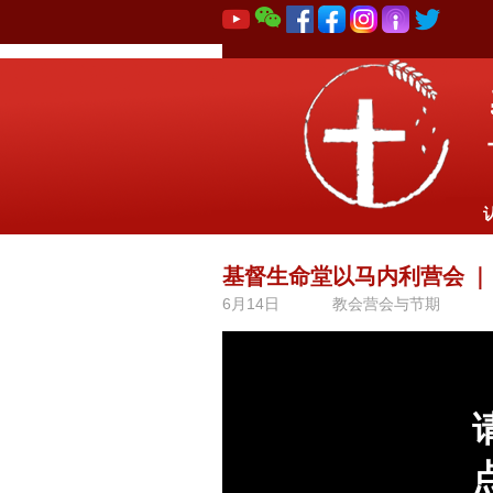
基督生命堂以马内利营会
｜
6月14日
教会营会与节期