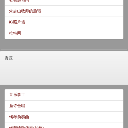
朱志山牧师的脸谱
iG照片墙
推特网
资源
音乐事工
圣诗合唱
钢琴前奏曲
钢琴诗歌伴奏(传统)