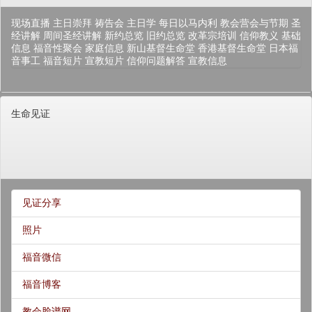
现场直播
主日崇拜
祷告会
主日学
每日以马内利
教会营会与节期
圣
经讲解
周间圣经讲解
新约总览
旧约总览
改革宗培训
信仰教义
基础
信息
福音性聚会
家庭信息
新山基督生命堂
香港基督生命堂
日本福
音事工
福音短片
宣教短片
信仰问题解答
宣教信息
生命见证
见证分享
照片
福音微信
福音博客
教会脸谱网