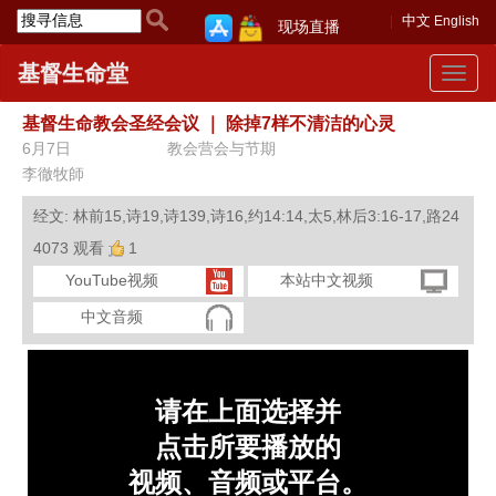
中文
English
现场直播
基督生命堂
Toggle
navigat
基督生命教会圣经会议
｜
除掉7样不清洁的心灵
6月7日
教会营会与节期
李徹牧師
经文: 林前15,诗19,诗139,诗16,约14:14,太5,林后3:16-17,路24
4073 观看
1
YouTube视频
本站中文视频
中文音频