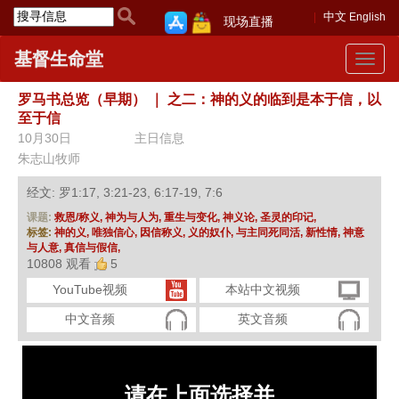
中文
English
现场直播
基督生命堂
Toggle
navigat
罗马书总览（早期）
｜
之二：神的义的临到是本于信，以
至于信
10月30日
主日信息
朱志山牧师
经文: 罗1:17, 3:21-23, 6:17-19, 7:6
课题:
救恩/称义,
神为与人为,
重生与变化,
神义论,
圣灵的印记,
标签:
神的义,
唯独信心,
因信称义,
义的奴仆,
与主同死同活,
新性情,
神意
与人意,
真信与假信,
10808 观看
5
YouTube视频
本站中文视频
中文音频
英文音频