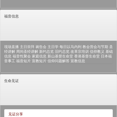
福音信息
现场直播
主日崇拜
祷告会
主日学
每日以马内利
教会营会与节期
圣
经讲解
周间圣经讲解
新约总览
旧约总览
改革宗培训
信仰教义
基础
信息
福音性聚会
家庭信息
新山基督生命堂
香港基督生命堂
日本福
音事工
福音短片
宣教短片
信仰问题解答
宣教信息
生命见证
见证分享