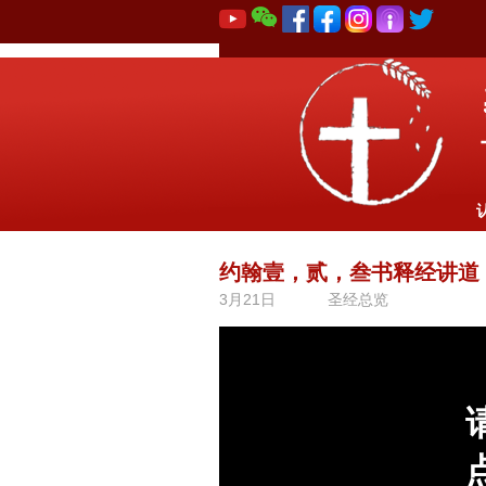
约翰壹，贰，叁书释经讲道
3月21日
圣经总览