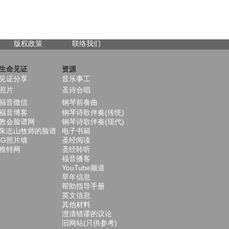
版权政策
联络我们
生命见证
资源
见证分享
音乐事工
照片
圣诗合唱
福音微信
钢琴前奏曲
福音博客
钢琴诗歌伴奏(传统)
教会脸谱网
钢琴诗歌伴奏(现代)
朱志山牧师的脸谱
电子书籍
iG照片墙
圣经阅读
推特网
圣经聆听
福音播客
YouTube频道
早年信息
帮助指导手册
英文信息
其他材料
澄清错谬的议论
旧网站(只供参考)