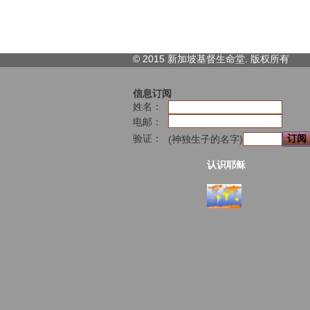
© 2015 新加坡基督生命堂. 版权
所有
信息订阅
姓名：
电邮：
验证：
(神独生子的名字)
认识耶稣