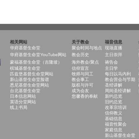
相关网站
关于教会
福音信息
华府基督生命堂
聚会时间与地点
现场直播
华府基督生命堂YouTube网站
教会历史
主日崇拜
蒙福基督生命堂（吉隆坡）
海外教会/聚点
祷告会
槟城基督生命堂
信仰宣言
主日学
匹兹堡基督生命堂网站
牧师与同工
每日以马内利
新山基督生命堂脸谱
教会事工
教会营会与节期
悉尼基督生命堂网站
版权与许可
圣经讲解
台北基督生命堂
成为会友
周间圣经讲解
日本信息网站
您馨香的奉献
新约总览
英语分堂网站
旧约总览
线上书局
改革宗培训
信仰教义
基础信息
福音性聚会
家庭信息
新山基督生命堂