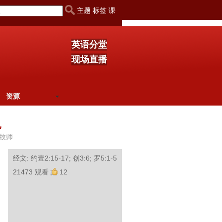
主题 标签 课
英语分堂
现场直播
资源
扎
牧师
经文: 约壹2:15-17; 创3:6; 罗5:1-5
21473 观看
12