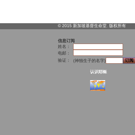
© 2015 新加坡基督生命堂. 版权
所有
信息订阅
姓名：
电邮：
验证：
(神独生子的名字)
认识耶稣