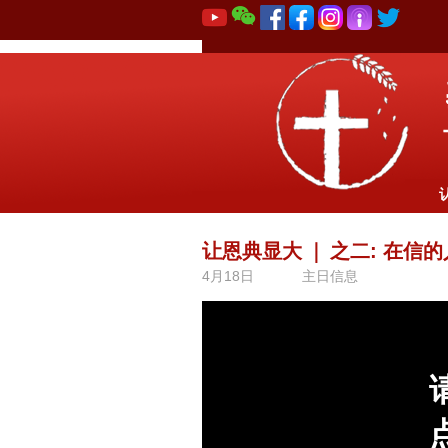
让恩典显大
｜
之二: 在信
4月18日
主日信息