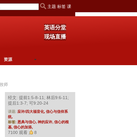
主题 标签 课
英语分堂
现场直播
资源
牧师
经文: 提前1:5-8-11; 林后9:6-11;
提后1:3-7; 可9:20-24
课题:
应许/四大福音化,
信心与信仰系
统,
标签:
恩典与信心,
神的应许,
信心的根
基,
信心的加添,
7100 观看
8