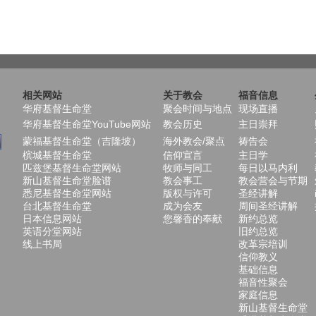
相关网站
关于教会
福音信息
华府基督生命堂
聚会时间与地点
现场直播
华府基督生命堂YouTube网站
教会历史
主日崇拜
蒙福基督生命堂（吉隆坡）
海外教会/聚点
祷告会
槟城基督生命堂
信仰宣言
主日学
匹兹堡基督生命堂网站
牧师与同工
每日以马内利
新山基督生命堂脸谱
教会事工
教会营会与节期
悉尼基督生命堂网站
版权与许可
圣经讲解
台北基督生命堂
成为会友
周间圣经讲解
日本信息网站
您馨香的奉献
新约总览
英语分堂网站
旧约总览
线上书局
改革宗培训
信仰教义
基础信息
福音性聚会
家庭信息
新山基督生命堂