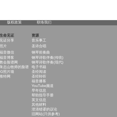
版权政策
联络我们
生命见证
资源
见证分享
音乐事工
照片
圣诗合唱
福音微信
钢琴前奏曲
福音博客
钢琴诗歌伴奏(传统)
教会脸谱网
钢琴诗歌伴奏(现代)
朱志山牧师的脸谱
电子书籍
iG照片墙
圣经阅读
推特网
圣经聆听
福音播客
YouTube频道
早年信息
帮助指导手册
英文信息
其他材料
澄清错谬的议论
旧网站(只供参考)