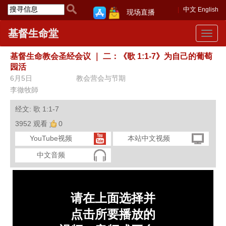
中文
English
现场直播
基督生命堂
Toggle
navigat
基督生命教会圣经会议
｜
二：《歌 1:1-7》为自己的葡萄
园活
6月5日
教会营会与节期
李徹牧師
经文: 歌 1:1-7
3952 观看
0
YouTube视频
本站中文视频
中文音频