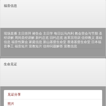
福音信息
现场直播
主日崇拜
祷告会
主日学
每日以马内利
教会营会与节期
圣
经讲解
周间圣经讲解
新约总览
旧约总览
改革宗培训
信仰教义
基础
信息
福音性聚会
家庭信息
新山基督生命堂
香港基督生命堂
日本福
音事工
福音短片
宣教短片
信仰问题解答
宣教信息
生命见证
见证分享
照片