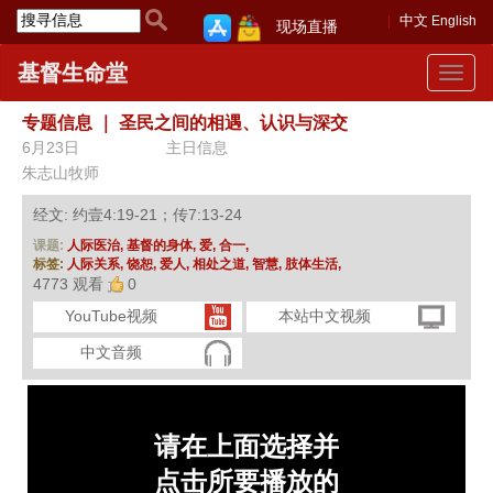
中文
English
现场直播
基督生命堂
Toggle
navigat
专题信息
｜
圣民之间的相遇、认识与深交
6月23日
主日信息
朱志山牧师
经文: 约壹4:19-21；传7:13-24
课题:
人际医治,
基督的身体,
爱,
合一,
标签:
人际关系,
饶恕,
爱人,
相处之道,
智慧,
肢体生活,
4773 观看
0
YouTube视频
本站中文视频
中文音频