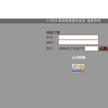
© 2015 新加坡基督生命堂. 版权
所有
信息订阅
姓名：
电邮：
验证：
(神独生子的名字)
认识耶稣