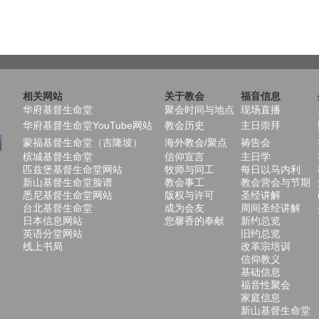
相关网站
关于教会
福音信息
华府基督生命堂
聚会时间与地点
现场直播
华府基督生命堂YouTube网站
教会历史
主日崇拜
蒙福基督生命堂（吉隆坡）
海外教会/聚点
祷告会
槟城基督生命堂
信仰宣言
主日学
匹兹堡基督生命堂网站
牧师与同工
每日以马内利
新山基督生命堂脸谱
教会事工
教会营会与节期
悉尼基督生命堂网站
版权与许可
圣经讲解
台北基督生命堂
成为会友
周间圣经讲解
日本信息网站
您馨香的奉献
新约总览
英语分堂网站
旧约总览
线上书局
改革宗培训
信仰教义
基础信息
福音性聚会
家庭信息
新山基督生命堂