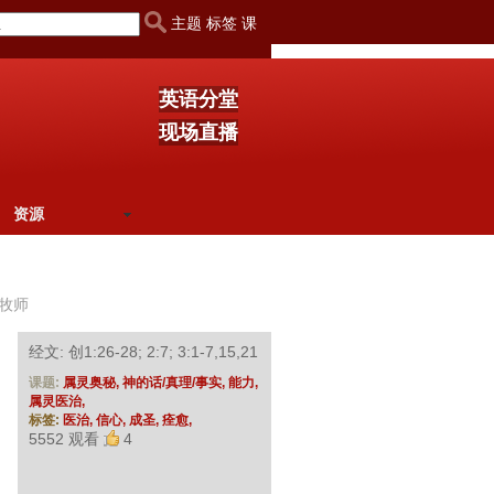
主题 标签 课
英语分堂
现场直播
资源
牧师
经文: 创1:26-28; 2:7; 3:1-7,15,21
课题:
属灵奥秘,
神的话/真理/事实,
能力,
属灵医治,
标签:
医治,
信心,
成圣,
痊愈,
5552 观看
4