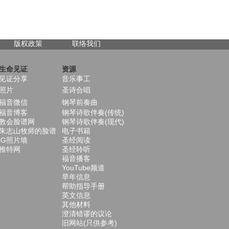
版权政策
联络我们
生命见证
资源
见证分享
音乐事工
照片
圣诗合唱
福音微信
钢琴前奏曲
福音博客
钢琴诗歌伴奏(传统)
教会脸谱网
钢琴诗歌伴奏(现代)
朱志山牧师的脸谱
电子书籍
iG照片墙
圣经阅读
推特网
圣经聆听
福音播客
YouTube频道
早年信息
帮助指导手册
英文信息
其他材料
澄清错谬的议论
旧网站(只供参考)