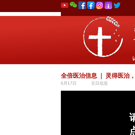
全倍医治信息
｜
灵得医治
6月17日
主日信息