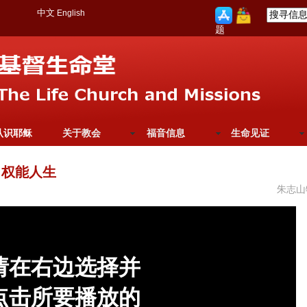
中文
English
题
认识耶稣
关于教会
福音信息
生命见证
，权能人生
朱志山