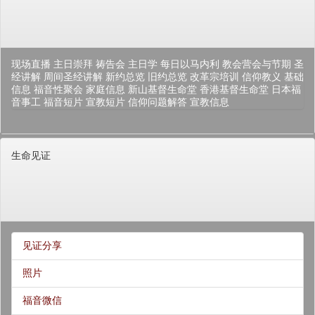
现场直播
主日崇拜
祷告会
主日学
每日以马内利
教会营会与节期
圣
经讲解
周间圣经讲解
新约总览
旧约总览
改革宗培训
信仰教义
基础
信息
福音性聚会
家庭信息
新山基督生命堂
香港基督生命堂
日本福
音事工
福音短片
宣教短片
信仰问题解答
宣教信息
生命见证
见证分享
照片
福音微信