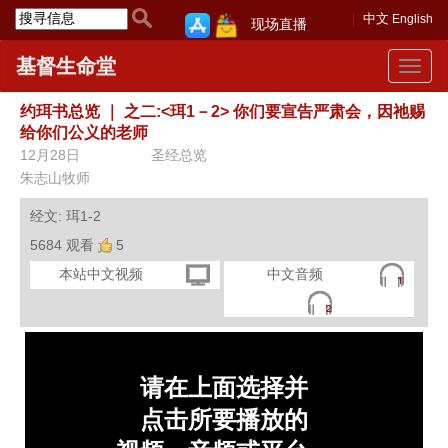
中文
English
现场直播
基督生命堂
Toggle
navigat
约珥书总览
｜
之二:<珥1－2> 你们要宣告严肃会，因祂赐
给你们公义的老师
12月28日
圣经总览
朱志山牧师
经文: 珥1-2
5684 观看
5
本站中文视频
中文音频