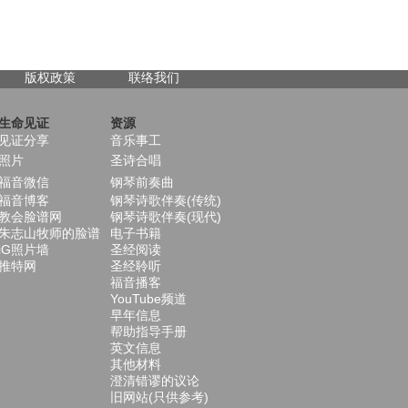
版权政策
联络我们
生命见证
资源
见证分享
音乐事工
照片
圣诗合唱
福音微信
钢琴前奏曲
福音博客
钢琴诗歌伴奏(传统)
教会脸谱网
钢琴诗歌伴奏(现代)
朱志山牧师的脸谱
电子书籍
iG照片墙
圣经阅读
推特网
圣经聆听
福音播客
YouTube频道
早年信息
帮助指导手册
英文信息
其他材料
澄清错谬的议论
旧网站(只供参考)