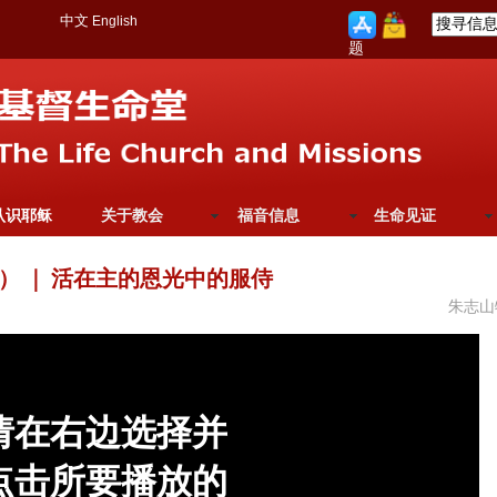
中文
English
题
认识耶稣
关于教会
福音信息
生命见证
0）
｜
活在主的恩光中的服侍
朱志山