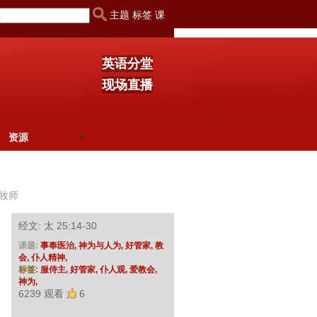
主题 标签 课
英语分堂
现场直播
资源
牧师
经文: 太 25:14-30
课题:
事奉医治,
神为与人为,
好管家,
教
会,
仆人精神,
标签:
服侍主,
好管家,
仆人观,
爱教会,
神为,
6239 观看
6