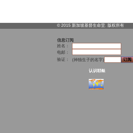
© 2015 新加坡基督生命堂. 版权
所有
信息订阅
姓名：
电邮：
验证：
(神独生子的名字)
认识耶稣