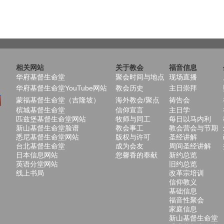
相关网站
关于教会
福音信息
华府基督生命堂
聚会时间与地点
现场直播
华府基督生命堂YouTube网站
教会历史
主日崇拜
蒙福基督生命堂（吉隆坡）
海外教会/聚点
祷告会
槟城基督生命堂
信仰宣言
主日学
匹兹堡基督生命堂网站
牧师与同工
每日以马内利
新山基督生命堂脸谱
教会事工
教会营会与节期
悉尼基督生命堂网站
版权与许可
圣经讲解
台北基督生命堂
成为会友
周间圣经讲解
日本信息网站
您馨香的奉献
新约总览
英语分堂网站
旧约总览
线上书局
改革宗培训
信仰教义
基础信息
福音性聚会
家庭信息
新山基督生命堂