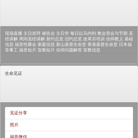
现场直播
主日崇拜
祷告会
主日学
每日以马内利
教会营会与节期
圣
经讲解
周间圣经讲解
新约总览
旧约总览
改革宗培训
信仰教义
基础
信息
福音性聚会
家庭信息
新山基督生命堂
香港基督生命堂
日本福
音事工
福音短片
宣教短片
信仰问题解答
宣教信息
生命见证
见证分享
照片
福音微信