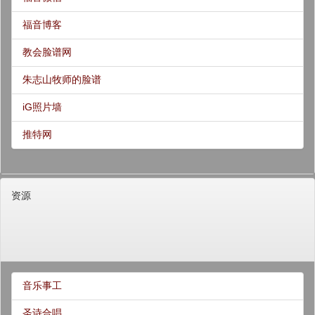
福音博客
教会脸谱网
朱志山牧师的脸谱
iG照片墙
推特网
资源
音乐事工
圣诗合唱