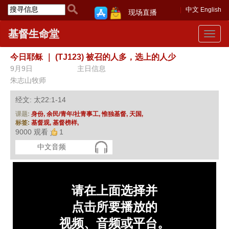
中文
English
现场直播
基督生命堂
Toggle
navigat
今日耶稣
｜
(TJ123) 被召的人多，选上的人少
9月9日
主日信息
朱志山牧师
经文: 太22:1-14
课题:
身份,
余民/青年/社青事工,
惟独基督,
天国,
标签:
基督观,
基督榜样,
9000 观看
1
中文音频