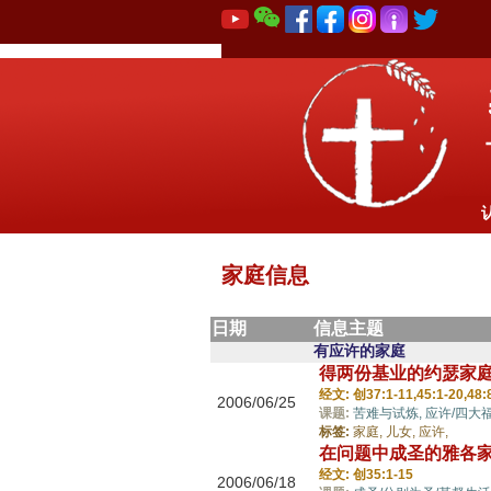
家庭信息
日期
信息主题
有应许的家庭
得两份基业的约瑟家
经文: 创37:1-11,45:1-20,48:
2006/06/25
课题:
苦难与试炼,
应许/四大
标签:
家庭,
儿女,
应许,
在问题中成圣的雅各
经文: 创35:1-15
2006/06/18