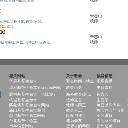
牧师
体系,
苦难与试炼,
家庭,
庭
朱志山
牧师
应许/四大福音化,
祷告,
家庭,
祷告,
医治,
家庭
朱志山
牧师
与信仰系统,
家庭,
与神立约/应许化,
相关网站
关于教会
福音信息
华府基督生命堂
聚会时间与地点
现场直播
华府基督生命堂YouTube网站
教会历史
主日崇拜
蒙福基督生命堂（吉隆坡）
海外教会/聚点
祷告会
槟城基督生命堂
信仰宣言
主日学
匹兹堡基督生命堂网站
牧师与同工
每日以马内利
新山基督生命堂脸谱
教会事工
教会营会与节期
悉尼基督生命堂网站
版权与许可
圣经讲解
台北基督生命堂
成为会友
周间圣经讲解
日本信息网站
您馨香的奉献
新约总览