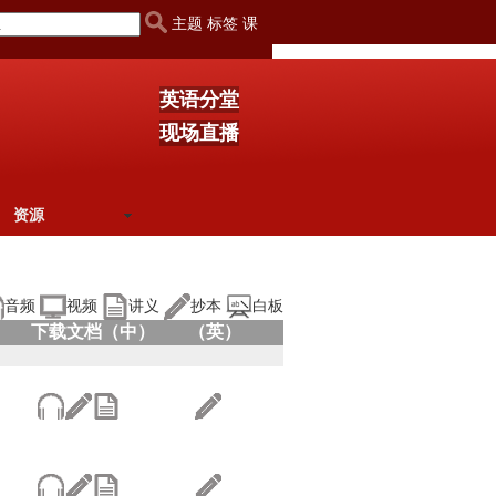
主题 标签 课
英语分堂
现场直播
资源
音频
视频
讲义
抄本
白板
下载文档（中）
（英）