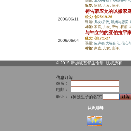
课题:
成圣/分别为圣/基督生活
标签:
家庭,
儿女,
应许,
祷告蒙应允的以撒家
经文: 创25:19-26
2006/06/11
课题:
儿女/后代,
婚姻与恋爱,
标签:
家庭,
儿女,
应许,
权柄,
与神立约的亚伯拉罕
经文: 创17:1-27
2006/06/04
课题:
应许/四大福音化,
信心
标签:
家庭,
儿女,
应许,
© 2015 新加坡基督生命堂. 版权
所有
信息订阅
姓名：
电邮：
验证：
(神独生子的名字)
认识耶稣