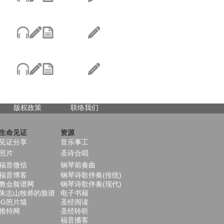
版权政策
联络我们
生命见证
资源
见证分享
音乐事工
照片
圣诗合唱
福音微信
钢琴前奏曲
福音博客
钢琴诗歌伴奏(传统)
教会脸谱网
钢琴诗歌伴奏(现代)
朱志山牧师的脸谱
电子书籍
iG照片墙
圣经阅读
推特网
圣经聆听
福音播客