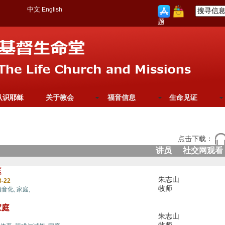
中文
English
题
认识耶稣
关于教会
福音信息
生命见证
点击下载：
讲员
社交网观看
庭
朱志山
8-22
牧师
福音化,
家庭,
家庭
朱志山