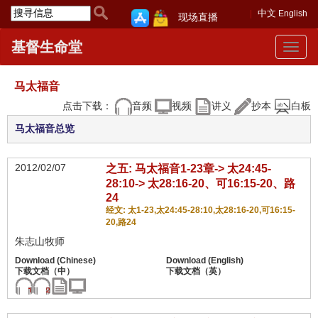
中文
English
现场直播
基督生命堂
Toggle
navigat
马太福音
点击下载：
音频
视频
讲义
抄本
白板
马太福音总览
2012/02/07
之五: 马太福音1-23章-> 太24:45-
28:10-> 太28:16-20、可16:15-20、路
24
经文: 太1-23,太24:45-28:10,太28:16-20,可16:15-
20,路24
朱志山牧师