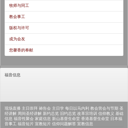
牧师与同工
教会事工
版权与许可
成为会友
您馨香的奉献
福音信息
现场直播
主日崇拜
祷告会
主日学
每日以马内利
教会营会与节期
圣
经讲解
周间圣经讲解
新约总览
旧约总览
改革宗培训
信仰教义
基础
信息
福音性聚会
家庭信息
新山基督生命堂
香港基督生命堂
日本福
音事工
福音短片
宣教短片
信仰问题解答
宣教信息