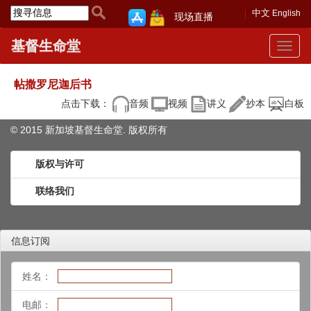
中文
English
现场直播
基督生命堂
Toggle
navigat
帖撒罗尼迦后书
点击下载：
音频
视频
讲义
抄本
白板
© 2015 新加坡基督生命堂. 版权
所有
版权与许可
联络我们
信息订阅
姓名：
电邮：