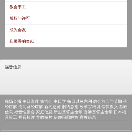
教会事工
版权与许可
成为会友
您馨香的奉献
福音信息
现场直播
主日崇拜
祷告会
主日学
每日以马内利
教会营会与节期
圣
经讲解
周间圣经讲解
新约总览
旧约总览
改革宗培训
信仰教义
基础
信息
福音性聚会
家庭信息
新山基督生命堂
香港基督生命堂
日本福
音事工
福音短片
宣教短片
信仰问题解答
宣教信息