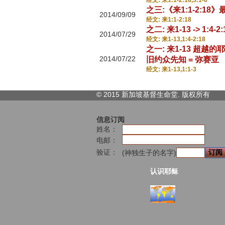
经文: 来1:1-2:18,3:1-6
之三:《来1:1-2:18
2014/09/09
经文: 来1:1-2:18
之二: 来1-13 -> 1:
2014/07/29
经文: 来1-13,1:4-2:18
之一: 来1-13 超越的
2014/07/22
旧约众先知 = 弥赛亚
经文: 来1-13,1:1-3
© 2015 新加坡基督生命堂. 版权
所有
信息订阅
姓名：
电邮：
验证：
(神独生子的名字)
认识耶稣