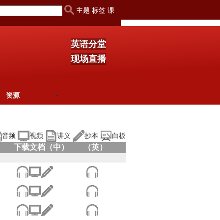
主题 标签 课
英语分堂
现场直播
资源
音频
视频
讲义
抄本
白板
下载文档（中）
（英）