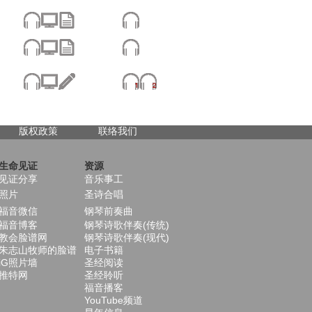
版权政策
联络我们
生命见证
资源
见证分享
音乐事工
照片
圣诗合唱
福音微信
钢琴前奏曲
福音博客
钢琴诗歌伴奏(传统)
教会脸谱网
钢琴诗歌伴奏(现代)
朱志山牧师的脸谱
电子书籍
iG照片墙
圣经阅读
推特网
圣经聆听
福音播客
YouTube频道