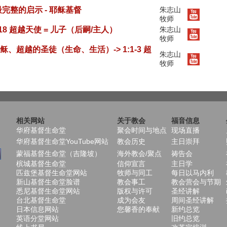
》最完整的启示 - 耶稣基督
朱志山
牧师
4-2:18 超越天使 = 儿子（后嗣/主人）
朱志山
牧师
耶稣、超越的圣徒（生命、生活）-> 1:1-3 超
朱志山
牧师
相关网站
关于教会
福音信息
华府基督生命堂
聚会时间与地点
现场直播
华府基督生命堂YouTube网站
教会历史
主日崇拜
蒙福基督生命堂（吉隆坡）
海外教会/聚点
祷告会
槟城基督生命堂
信仰宣言
主日学
匹兹堡基督生命堂网站
牧师与同工
每日以马内利
新山基督生命堂脸谱
教会事工
教会营会与节期
悉尼基督生命堂网站
版权与许可
圣经讲解
台北基督生命堂
成为会友
周间圣经讲解
日本信息网站
您馨香的奉献
新约总览
英语分堂网站
旧约总览