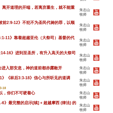
-6:9》离开道理的开端，若离弃重生，就不能重
朱志山
牧师
》《彼前2:9-12》不犯不为圣民代祷的罪，以顺
朱志山
牧师
 -> 5:1-11》靠着超越亚伦（大祭司）基督的代
朱志山
牧师
-> 4:14-16》进到至圣所，有升入高天的大祭司
朱志山
牧师
》竭力进入那安息，神的道前都赤露敞开
朱志山
牧师
:1-11》《林后3:3-18》信心与所听见的道调
朱志山
牧师
3-18
》所以，你们不可硬着心
朱志山
牧师
3:1-6》最完整的启示[续] + 超越摩西 (律法) 的
朱志山
牧师