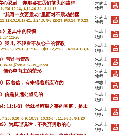
》存心忍耐，奔那摆在我们前头的路程
朱志山
牧师
9, 弗6:10-18, 太11:20-24, 太11:12
-29》“我再一次要震动”里面对不震动的国
朱志山
1:11-13,16:17-21, 太24:6, 罗8:22-23, 约3:16, 罗6:23,
牧师
-25》恩典中的畏惧
朱志山
牧师
, 加4:21-26
12》我儿, 不轻看不灰心主的管教
朱志山
9-25,16:9-12,19:16-23;拿1:12,2:1-2,3:4-10,4:1-3,8-
牧师
-13》苦难与管教
朱志山
牧师
:36-38,罗5:8,8:37-39,加5:24
-3》信心奔向主的荣形
朱志山
牧师
1-40》因着信，有未得着所应许的
朱志山
牧师
22》信是从远处望见的
朱志山
牧师
-34; 11:1-6》信就是所望之事的实底，是未
朱志山
牧师
7:25; 8:10; 6:9; 10:39; 10:32-34; 11:1-3,6; 罗1:20
26-39》为真理说话，不丢弃勇敢的心
朱志山
牧师