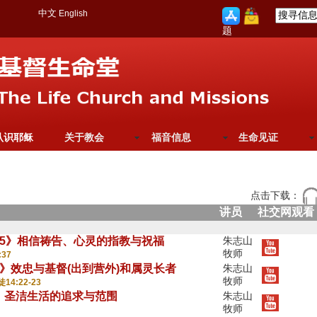
中文
English
题
认识耶稣
关于教会
福音信息
生命见证
点击下载：
讲员
社交网观看
8-25》相信祷告、心灵的指教与祝福
朱志山
牧师
:37
-18》效忠与基督(出到营外)和属灵长者
朱志山
牧师
徒14:22-23
-6》圣洁生活的追求与范围
朱志山
牧师