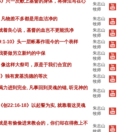
1-25》只一次献上基督的身体，将律法写在心
朱志山
牧师
28》凡物差不多都是用血洁净的
朱志山
牧师
14》就着良心说，基督的血岂不更能洗净
朱志山
牧师
2, 9:1-10》头一层帐幕作现今的一个表样
朱志山
牧师
3》我要做另立新约的中保
朱志山
牧师
-28》像这样大祭司，原是于我们合宜的
朱志山
牧师
7:10》独有麦基洗德的等次
朱志山
牧师
0》竭力进到完全, 凡事回到灵魂的锚, 听见神的
朱志山
牧师
》《创22:16-18》以起誓为实, 就靠着这灵魂
朱志山
牧师
15》就是有偷偷进来教会的，你们却在得救上不
朱志山
牧师