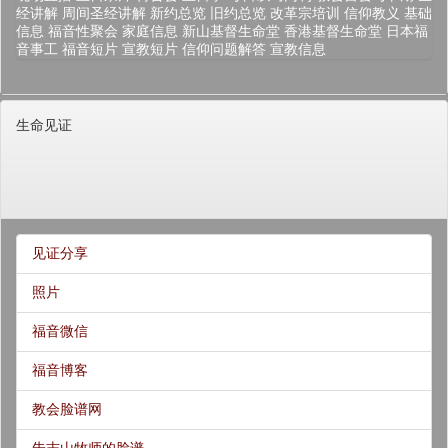
经讲解
周间圣经讲解
新约总览
旧约总览
改革宗培训
信仰教义
基础
信息
福音性聚会
家庭信息
新山基督生命堂
香港基督生命堂
日本福
音事工
福音短片
宣教短片
信仰问题解答
宣教信息
生命见证
见证分享
照片
福音微信
福音博客
教会脸谱网