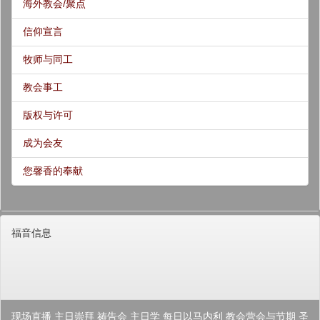
海外教会/聚点
信仰宣言
牧师与同工
教会事工
版权与许可
成为会友
您馨香的奉献
福音信息
现场直播
主日崇拜
祷告会
主日学
每日以马内利
教会营会与节期
圣