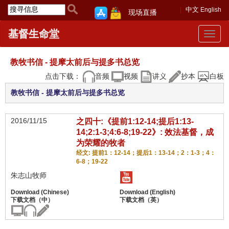
中文
English
现场直播
基督生命堂
Toggle
navigat
教牧书信 - 提摩太前后与提多书总览
点击下载：
音频
视频
讲义
抄本
白板
教牧书信 - 提摩太前后与提多书总览
2016/11/15
之四十:《提前1:12-14;提后1:13-
14;2:1-3;4:6-8;19-22》: 效法基督，成
为荣耀的牧者
经文: 提前1：12-14；提后1：13-14；2：1-3；4：
6-8；19-22
朱志山牧师