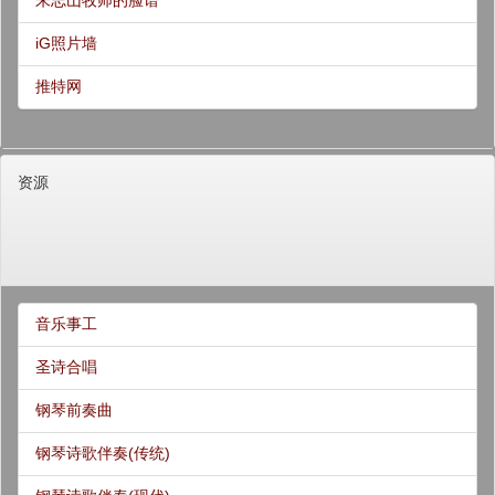
朱志山牧师的脸谱
iG照片墙
推特网
资源
音乐事工
圣诗合唱
钢琴前奏曲
钢琴诗歌伴奏(传统)