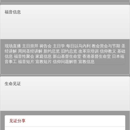
福音信息
现场直播
主日崇拜
祷告会
主日学
每日以马内利
教会营会与节期
圣
经讲解
周间圣经讲解
新约总览
旧约总览
改革宗培训
信仰教义
基础
信息
福音性聚会
家庭信息
新山基督生命堂
香港基督生命堂
日本福
音事工
福音短片
宣教短片
信仰问题解答
宣教信息
生命见证
见证分享