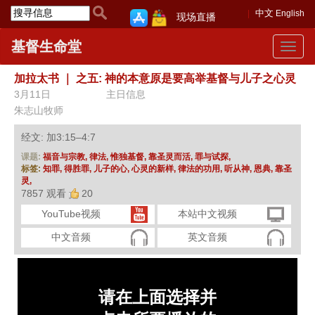
中文
English
现场直播
基督生命堂
Toggle
navigat
加拉太书
｜
之五: 神的本意原是要高举基督与儿子之心灵
3月11日
主日信息
朱志山牧师
经文: 加3:15–4:7
课题:
福音与宗教,
律法,
惟独基督,
靠圣灵而活,
罪与试探,
标签:
知罪,
得胜罪,
儿子的心,
心灵的新样,
律法的功用,
听从神,
恩典,
靠圣
灵,
7857 观看
20
YouTube视频
本站中文视频
中文音频
英文音频