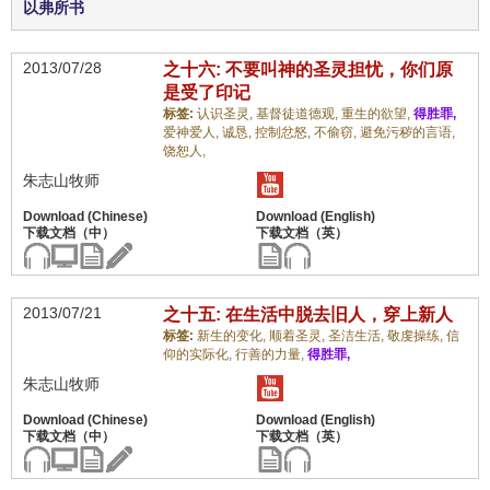
以弗所书
2013/07/28
之十六: 不要叫神的圣灵担忧，你们原
是受了印记
标签:
认识圣灵,
基督徒道德观,
重生的欲望,
得胜罪,
爱神爱人,
诚恳,
控制忿怒,
不偷窃,
避免污秽的言语,
饶恕人,
朱志山牧师
2013/07/21
之十五: 在生活中脱去旧人，穿上新人
标签:
新生的变化,
顺着圣灵,
圣洁生活,
敬虔操练,
信
仰的实际化,
行善的力量,
得胜罪,
朱志山牧师