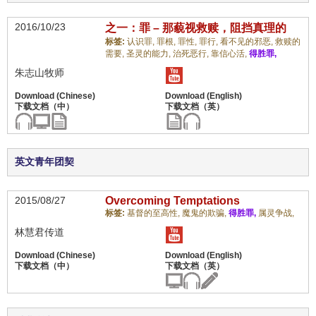
2016/10/23
之一：罪 – 那藐视救赎，阻挡真理的
标签:
认识罪,
罪根,
罪性,
罪行,
看不见的邪恶,
救赎的
需要,
圣灵的能力,
治死恶行,
靠信心活,
得胜罪,
朱志山牧师
英文青年团契
2015/08/27
Overcoming Temptations
标签:
基督的至高性,
魔鬼的欺骗,
得胜罪,
属灵争战,
林慧君传道