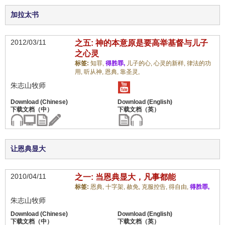
加拉太书
2012/03/11
之五: 神的本意原是要高举基督与儿子
之心灵
标签:
知罪,
得胜罪,
儿子的心,
心灵的新样,
律法的功
用,
听从神,
恩典,
靠圣灵,
朱志山牧师
让恩典显大
2010/04/11
之一: 当恩典显大，凡事都能
标签:
恩典,
十字架,
赦免,
克服控告,
得自由,
得胜罪,
朱志山牧师