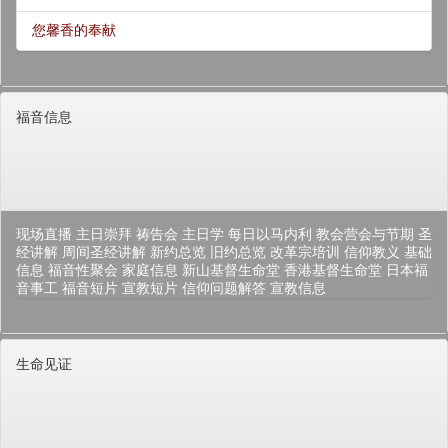
您馨香的奉献
福音信息
现场直播
主日崇拜
祷告会
主日学
每日以马内利
教会营会与节期
圣
经讲解
周间圣经讲解
新约总览
旧约总览
改革宗培训
信仰教义
基础
信息
福音性聚会
家庭信息
新山基督生命堂
香港基督生命堂
日本福
音事工
福音短片
宣教短片
信仰问题解答
宣教信息
生命见证