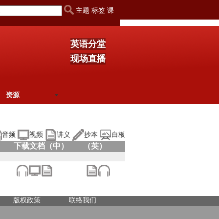
主题 标签 课
英语分堂
现场直播
资源
音频
视频
讲义
抄本
白板
下载文档（中）
（英）
版权政策
联络我们