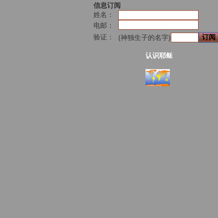
信息订阅
姓名：
电邮：
验证：
(神独生子的名字)
认识耶稣