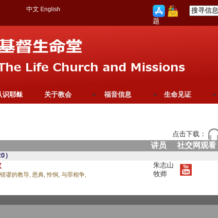
中文
English
题
认识耶稣
关于教会
福音信息
生命见证
点击下载：
讲员
社交网观看
0）
教
朱志山
牧师
错谬的教导,
恩典,
怜悯,
与罪相争,