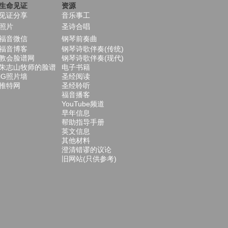
生命见证
资源
见证分享
音乐事工
照片
圣诗合唱
福音微信
钢琴前奏曲
福音博客
钢琴诗歌伴奏(传统)
教会脸谱网
钢琴诗歌伴奏(现代)
朱志山牧师的脸谱
电子书籍
iG照片墙
圣经阅读
推特网
圣经聆听
福音播客
YouTube频道
早年信息
帮助指导手册
英文信息
其他材料
澄清错谬的议论
旧网站(只供参考)