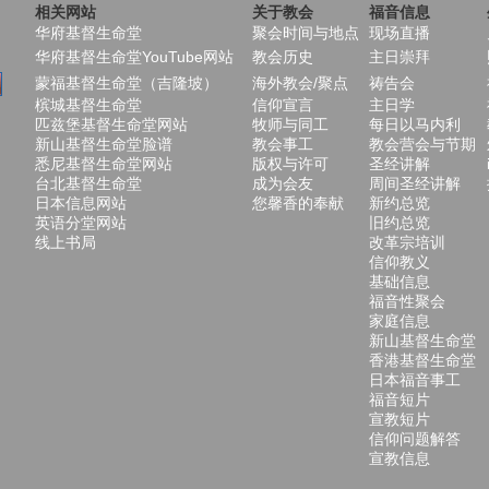
相关网站
关于教会
福音信息
华府基督生命堂
聚会时间与地点
现场直播
华府基督生命堂YouTube网站
教会历史
主日崇拜
蒙福基督生命堂（吉隆坡）
海外教会/聚点
祷告会
槟城基督生命堂
信仰宣言
主日学
匹兹堡基督生命堂网站
牧师与同工
每日以马内利
新山基督生命堂脸谱
教会事工
教会营会与节期
悉尼基督生命堂网站
版权与许可
圣经讲解
台北基督生命堂
成为会友
周间圣经讲解
日本信息网站
您馨香的奉献
新约总览
英语分堂网站
旧约总览
线上书局
改革宗培训
信仰教义
基础信息
福音性聚会
家庭信息
新山基督生命堂
香港基督生命堂
日本福音事工
福音短片
宣教短片
信仰问题解答
宣教信息