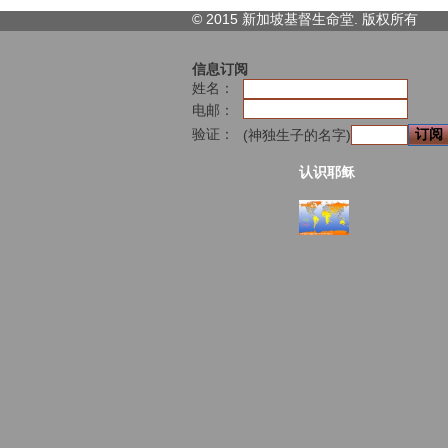
© 2015 新加坡基督生命堂. 版权
所有
信息订阅
姓名：
电邮：
验证：
(神独生子的名字)
认识耶稣