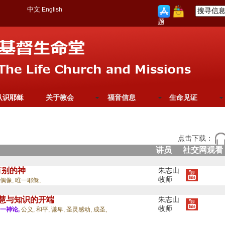
中文
English
题
认识耶稣
关于教会
福音信息
生命见证
点击下载：
讲员
社交网观看
有别的神
朱志山
牧师
偶像,
唯一耶稣,
智慧与知识的开端
朱志山
牧师
一神论,
公义,
和平,
谦卑,
圣灵感动,
成圣,