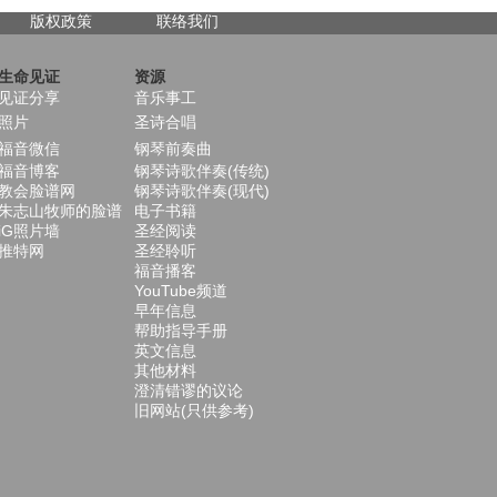
版权政策
联络我们
生命见证
资源
见证分享
音乐事工
照片
圣诗合唱
福音微信
钢琴前奏曲
福音博客
钢琴诗歌伴奏(传统)
教会脸谱网
钢琴诗歌伴奏(现代)
朱志山牧师的脸谱
电子书籍
iG照片墙
圣经阅读
推特网
圣经聆听
福音播客
YouTube频道
早年信息
帮助指导手册
英文信息
其他材料
澄清错谬的议论
旧网站(只供参考)