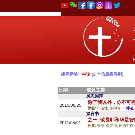
搜寻标签
一神论
(2 个信息搜寻到)
日期
信息主题
感恩崇拜
除了我以外，你不可
2019/08/25
标签:
布道性,
多神论,
一神论,
箴言书
之一: 敬畏耶和华是
2011/05/01
标签:
智慧,
敬畏神,
神的主权,