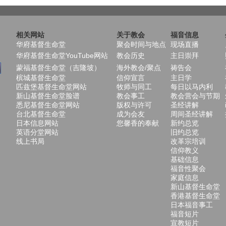
相关网站
关于教会
福音信息
华府基督生命堂
聚会时间与地点
现场直播
华府基督生命堂YouTube网站
教会历史
主日崇拜
蒙福基督生命堂（吉隆坡）
海外教会/聚点
祷告会
槟城基督生命堂
信仰宣言
主日学
匹兹堡基督生命堂网站
牧师与同工
每日以马内利
新山基督生命堂脸谱
教会事工
教会营会与节期
悉尼基督生命堂网站
版权与许可
圣经讲解
台北基督生命堂
成为会友
周间圣经讲解
日本信息网站
您馨香的奉献
新约总览
英语分堂网站
旧约总览
线上书局
改革宗培训
信仰教义
基础信息
福音性聚会
家庭信息
新山基督生命堂
香港基督生命堂
日本福音事工
福音短片
宣教短片