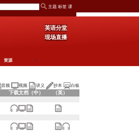
主题 标签 课
英语分堂
现场直播
资源
音频
视频
讲义
抄本
白板
下载文档（中）
（英）