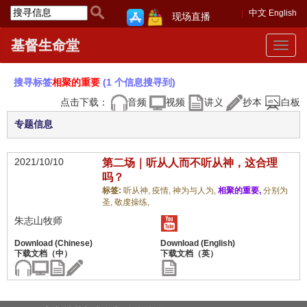
中文
English
现场直播
基督生命堂
Toggle
navigat
搜寻标签
相聚的重要
(1 个信息搜寻到)
点击下载：
音频
视频
讲义
抄本
白板
专题信息
2021/10/10
第二场｜听从人而不听从神，这合理
吗？
标签:
听从神,
疫情,
神为与人为,
相聚的重要,
分别为
圣,
敬虔操练,
朱志山牧师