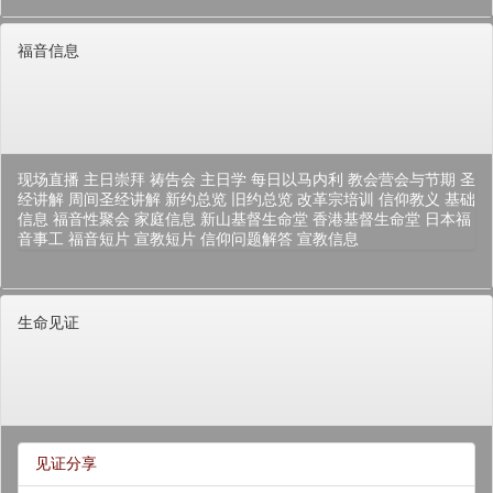
福音信息
现场直播
主日崇拜
祷告会
主日学
每日以马内利
教会营会与节期
圣
经讲解
周间圣经讲解
新约总览
旧约总览
改革宗培训
信仰教义
基础
信息
福音性聚会
家庭信息
新山基督生命堂
香港基督生命堂
日本福
音事工
福音短片
宣教短片
信仰问题解答
宣教信息
生命见证
见证分享