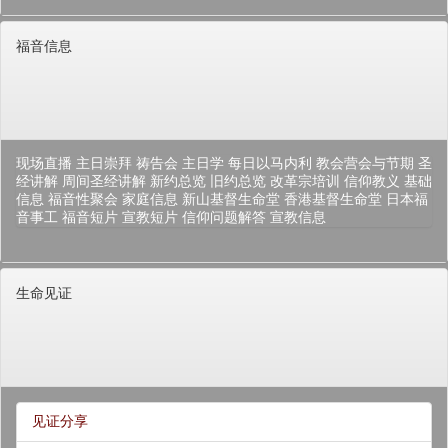
福音信息
现场直播
主日崇拜
祷告会
主日学
每日以马内利
教会营会与节期
圣
经讲解
周间圣经讲解
新约总览
旧约总览
改革宗培训
信仰教义
基础
信息
福音性聚会
家庭信息
新山基督生命堂
香港基督生命堂
日本福
音事工
福音短片
宣教短片
信仰问题解答
宣教信息
生命见证
见证分享