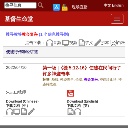
中文
English
现场直播
基督生命堂
Toggle
navigat
搜寻标签
教会复兴
(1 个信息搜寻到)
点击下载：
音频
视频
讲义
抄本
白板
使徒行传释经讲道
2022/04/10
第一场 |《徒 5:12-16》使徒在民间行了
许多神迹奇事
标签:
顺服,
神迹奇事,
圣洁,
教会复兴,
神迹终止论,
神
迹持续论,
朱志山牧师