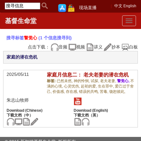
中文
English
现场直播
基督生命堂
Toggle
navigat
搜寻标签
警觉心
(1 个信息搜寻到)
点击下载：
音频
视频
讲义
抄本
白板
家庭的潜在危机
2025/05/11
家庭月信息二： 老夫老妻的潜在危机
标签:
已然未然,
神的怜悯,
试探,
老夫老妻,
警觉心,
不
满的心境,
心灵忧伤,
起初的爱,
生在罪中,
爱己过于舍
己,
价值感,
存在感,
错误的共鸣,
苦毒,
饶恕彼此,
朱志山牧师