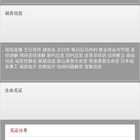
福音信息
现场直播
主日崇拜
祷告会
主日学
每日以马内利
教会营会与节期
圣
经讲解
周间圣经讲解
新约总览
旧约总览
改革宗培训
信仰教义
基础
信息
福音性聚会
家庭信息
新山基督生命堂
香港基督生命堂
日本福
音事工
福音短片
宣教短片
信仰问题解答
宣教信息
生命见证
见证分享