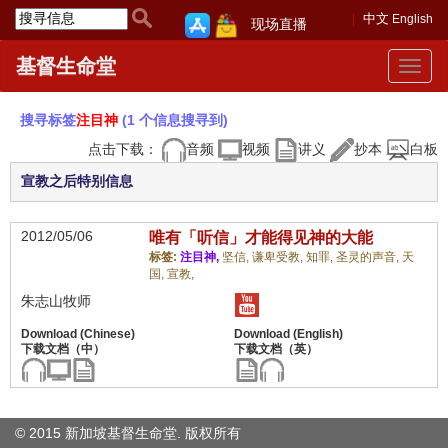
中文
English
现场直播
基督生命堂
Toggle
navigat
搜寻标签
注目神
(1 个信息搜寻到)
点击下载：
音频
视频
讲义
抄本
白板
宣教之后特别信息
2012/05/06
唯有「听信」才能得见神的大能
标签:
注目神,
坚信,
谦卑受教,
知罪,
圣灵的声音,
天
国,
宣教,
朱志山牧师
© 2015 新加坡基督生命堂. 版权
所有