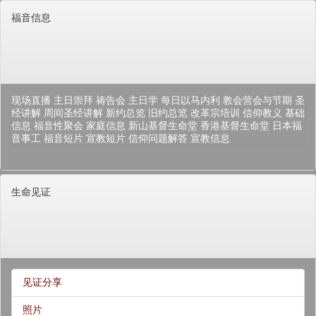
福音信息
现场直播
主日崇拜
祷告会
主日学
每日以马内利
教会营会与节期
圣
经讲解
周间圣经讲解
新约总览
旧约总览
改革宗培训
信仰教义
基础
信息
福音性聚会
家庭信息
新山基督生命堂
香港基督生命堂
日本福
音事工
福音短片
宣教短片
信仰问题解答
宣教信息
生命见证
见证分享
照片