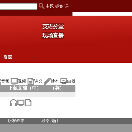
主题 标签 课
英语分堂
现场直播
资源
音频
视频
讲义
抄本
白板
下载文档（中）
（英）
版权政策
联络我们