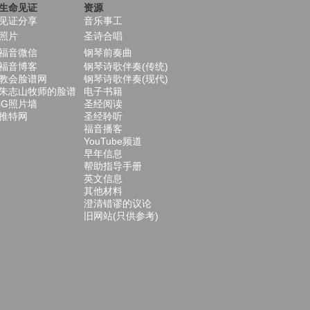
生命见证
资源
见证分享
音乐事工
照片
圣诗合唱
福音微信
钢琴前奏曲
福音博客
钢琴诗歌伴奏(传统)
教会脸谱网
钢琴诗歌伴奏(现代)
朱志山牧师的脸谱
电子书籍
iG照片墙
圣经阅读
推特网
圣经聆听
福音播客
YouTube频道
早年信息
帮助指导手册
英文信息
其他材料
澄清错谬的议论
旧网站(只供参考)