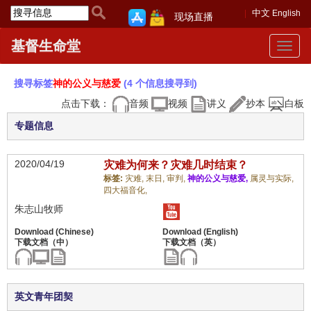
中文
English
现场直播
基督生命堂
Toggle
navigat
搜寻标签
神的公义与慈爱
(4 个信息搜寻到)
点击下载：
音频
视频
讲义
抄本
白板
专题信息
2020/04/19
灾难为何来？灾难几时结束？
标签:
灾难,
末日,
审判,
神的公义与慈爱,
属灵与实际,
四大福音化,
朱志山牧师
英文青年团契