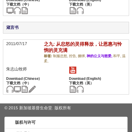
箴言书
2011/07/17
之九: 从忿怒的灵得释放，让恩惠与怜
悯的灵充满
标签:
制服忿怒,
控告,
捆绑,
神的公义与慈爱,
和平,
温
柔,
朱志山牧师
© 2015 新加坡基督生命堂. 版权
所有
版权与许可