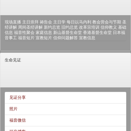
现场直播
主日崇拜
祷告会
主日学
每日以马内利
教会营会与节期
圣
经讲解
周间圣经讲解
新约总览
旧约总览
改革宗培训
信仰教义
基础
信息
福音性聚会
家庭信息
新山基督生命堂
香港基督生命堂
日本福
音事工
福音短片
宣教短片
信仰问题解答
宣教信息
生命见证
见证分享
照片
福音微信