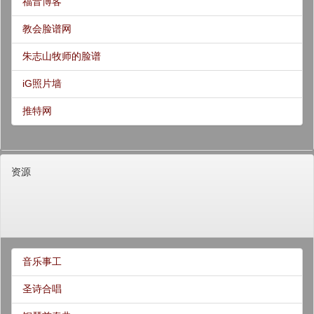
福音博客
教会脸谱网
朱志山牧师的脸谱
iG照片墙
推特网
资源
音乐事工
圣诗合唱