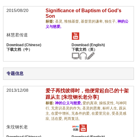
2015/08/20
Significance of Baptism of God's
Son
标签:
圣灵,
惟独基督,
基督里的谦卑,
独生子,
神的公
义与慈爱,
林慧君传道
专题信息
2013/12/08
爱子再找彼得时，他便背起自己的十架
跟从主 [朱玟钢长老分享]
标签:
神的公义与慈爱,
爱的真谛,
操练灵性,
与神同
行,
无意识圣灵的作为,
圣灵的恩膏,
标杆人生,
跟从
主,
在爱中增长,
无条件的爱,
在爱里完全,
受圣灵感
应,
活在爱,
死而复活,
朱玟钢长老