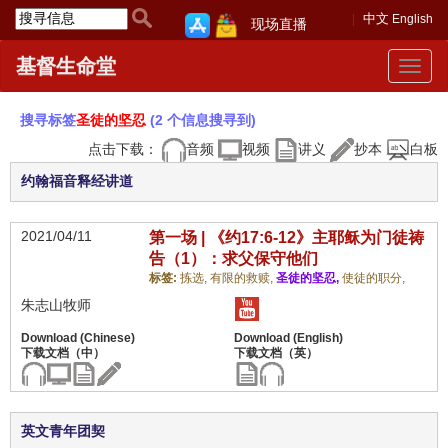
中文
English
现场直播
基督生命堂
Toggle
navigat
搜寻标签
圣徒的坚忍
(2 个信息搜寻到)
点击下载：
音频
视频
讲义
抄本
白板
约翰福音释经讲道
2021/04/11
第一场 | 《约17:6-12》主耶稣为门徒祷
告（1）：求父保守他们
标签:
拣选,
有限的救赎,
圣徒的坚忍,
使徒的职分,
朱志山牧师
英文青年团契