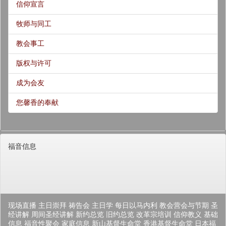
信仰宣言
牧师与同工
教会事工
版权与许可
成为会友
您馨香的奉献
福音信息
现场直播
主日崇拜
祷告会
主日学
每日以马内利
教会营会与节期
圣
经讲解
周间圣经讲解
新约总览
旧约总览
改革宗培训
信仰教义
基础
信息
福音性聚会
家庭信息
新山基督生命堂
香港基督生命堂
日本福