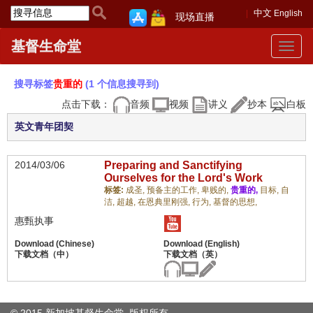
中文
English
现场直播
基督生命堂
Toggle
navigat
搜寻标签
贵重的
(1 个信息搜寻到)
点击下载：
音频
视频
讲义
抄本
白板
英文青年团契
2014/03/06
Preparing and Sanctifying
Ourselves for the Lord's Work
标签:
成圣,
预备主的工作,
卑贱的,
贵重的,
目标,
自
洁,
超越,
在恩典里刚强,
行为,
基督的思想,
惠甄执事