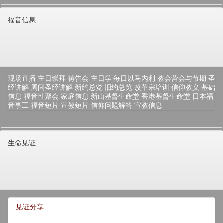
福音信息
现场直播
主日崇拜
祷告会
主日学
每日以马内利
教会营会与节期
圣
经讲解
周间圣经讲解
新约总览
旧约总览
改革宗培训
信仰教义
基础
信息
福音性聚会
家庭信息
新山基督生命堂
香港基督生命堂
日本福
音事工
福音短片
宣教短片
信仰问题解答
宣教信息
生命见证
见证分享