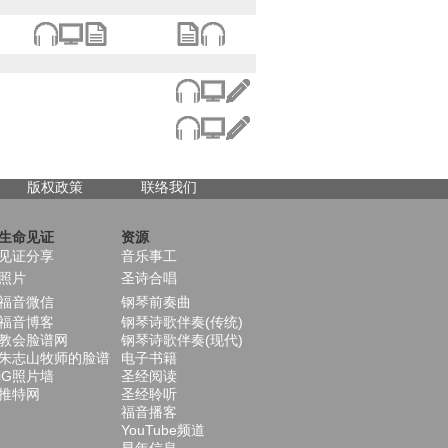
版权政策
联络我们
生命见证
资源
见证分享
音乐事工
照片
圣诗合唱
福音微信
钢琴前奏曲
福音博客
钢琴诗歌伴奏(传统)
教会脸谱网
钢琴诗歌伴奏(现代)
朱志山牧师的脸谱
电子书籍
iG照片墙
圣经阅读
推特网
圣经聆听
福音播客
YouTube频道