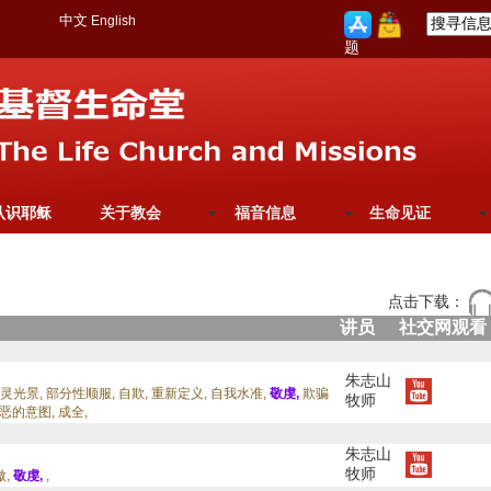
中文
English
题
认识耶稣
关于教会
福音信息
生命见证
点击下载：
讲员
社交网观看
朱志山
灵光景,
部分性顺服,
自欺,
重新定义,
自我水准,
敬虔,
欺骗
牧师
恶的意图,
成全,
朱志山
牧师
傲,
敬虔,
,