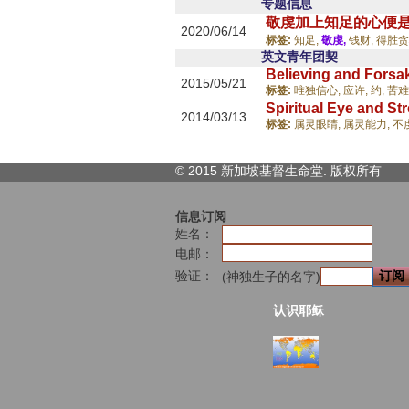
专题信息
敬虔加上知足的心便
2020/06/14
标签:
知足,
敬虔,
钱财,
得胜贪
英文青年团契
Believing and Forsa
2015/05/21
标签:
唯独信心,
应许,
约,
苦难
Spiritual Eye and St
2014/03/13
标签:
属灵眼睛,
属灵能力,
不
© 2015 新加坡基督生命堂. 版权
所有
信息订阅
姓名：
电邮：
验证：
(神独生子的名字)
认识耶稣