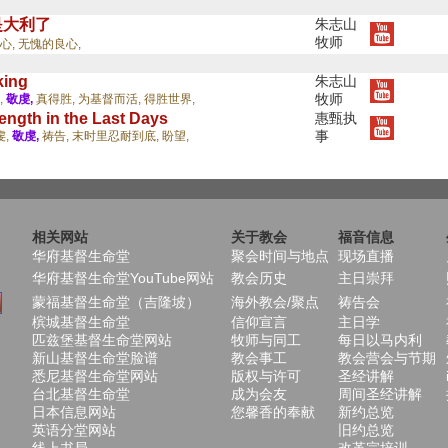
是大利了
朱志山
牧师
心,
无愧的良心,
king
朱志山
牧师
,
敬虔,
真得胜,
为基督而活,
得胜世界,
rength in the Last Days
惠甄执
事
虔,
敬虔,
祷告,
末时里忍耐到底,
盼望,
相关网站
关于教会
福音信息
华府基督生命堂
聚会时间与地点
现场直播
华府基督生命堂YouTube网站
教会历史
主日崇拜
蒙福基督生命堂（吉隆坡）
海外教会/聚点
祷告会
槟城基督生命堂
信仰宣言
主日学
匹兹堡基督生命堂网站
牧师与同工
每日以马内利
新山基督生命堂脸谱
教会事工
教会营会与节期
悉尼基督生命堂网站
版权与许可
圣经讲解
台北基督生命堂
成为会友
周间圣经讲解
日本信息网站
您馨香的奉献
新约总览
英语分堂网站
旧约总览