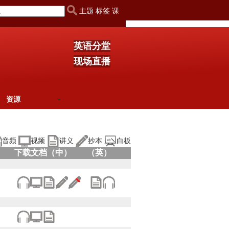
主题 标签 课
英语分堂
现场直播
资源
音频
视频
讲义
抄本
白板
下载文档（中）
（英）