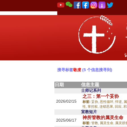
搜寻标签
敬虔
(5 个信息搜寻到)
日期
信息主题
士师记系列
之三：第一个妥协
2026/02/15
标签:
妥协,
恶性循环,
悖逆,
属
性,
掌控权,
连锁恶果,
回应,
邪
宣教短片
神所管教的属灵生命
2025/06/17
标签:
管教,
属灵生命,
属灵骄