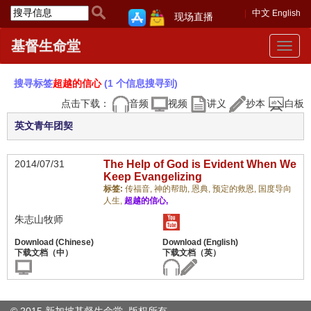
中文
English
现场直播
基督生命堂
Toggle
navigat
搜寻标签
超越的信心
(1 个信息搜寻到)
点击下载：
音频
视频
讲义
抄本
白板
英文青年团契
2014/07/31
The Help of God is Evident When We
Keep Evangelizing
标签:
传福音,
神的帮助,
恩典,
预定的救恩,
国度导向
人生,
超越的信心,
朱志山牧师