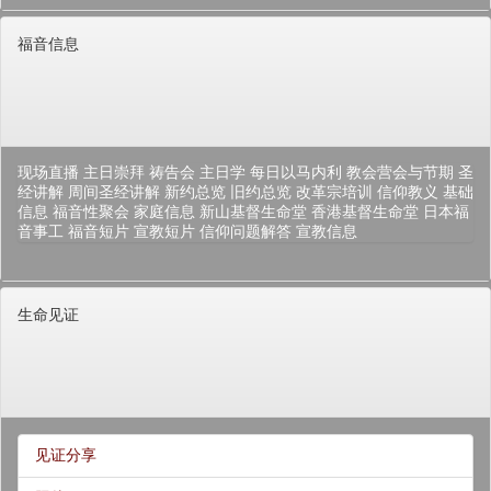
福音信息
现场直播
主日崇拜
祷告会
主日学
每日以马内利
教会营会与节期
圣
经讲解
周间圣经讲解
新约总览
旧约总览
改革宗培训
信仰教义
基础
信息
福音性聚会
家庭信息
新山基督生命堂
香港基督生命堂
日本福
音事工
福音短片
宣教短片
信仰问题解答
宣教信息
生命见证
见证分享