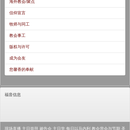
海外教会/聚点
信仰宣言
牧师与同工
教会事工
版权与许可
成为会友
您馨香的奉献
福音信息
现场直播
主日崇拜
祷告会
主日学
每日以马内利
教会营会与节期
圣