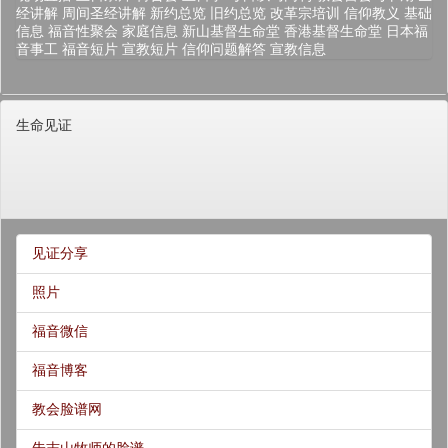
经讲解
周间圣经讲解
新约总览
旧约总览
改革宗培训
信仰教义
基础
信息
福音性聚会
家庭信息
新山基督生命堂
香港基督生命堂
日本福
音事工
福音短片
宣教短片
信仰问题解答
宣教信息
生命见证
见证分享
照片
福音微信
福音博客
教会脸谱网