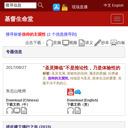
中文
English
现场直播
基督生命堂
Toggle
navigat
搜寻标签
信仰的主观性
(2 个信息搜寻到)
点击下载：
音频
视频
讲义
抄本
白板
专题信息
2017/08/27
“圣灵降临”不是推论性，乃是体验性的
标签:
圣灵充满,
体验性的信仰,
属灵的恩赐,
分辨诸
灵,
信仰的主观性,
传福音与圣灵,
肢体生活的重要,
克
服不冷不热的心,
朱志山牧师
彼此建立德行之年 (2015)