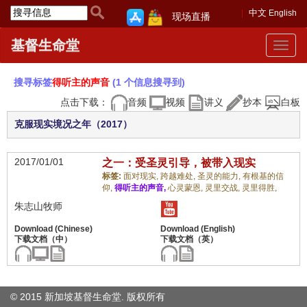
中文
English
现场直播
基督生命堂
Toggle
navigat
搜寻标签
得听主的声音
(1 个信息搜寻到)
点击下载：
音频
视频
讲义
抄本
白板
克服现实境况之年（2017）
2017/01/01
之一：受圣灵引导，被带入现实
标签:
面对现实,
跨越难处,
圣灵的能力,
有根基的信
仰,
得听主的声音,
心灵蒙恩,
灵里交战,
灵里得胜,
朱志山牧师
© 2015 新加坡基督生命堂. 版权
所有