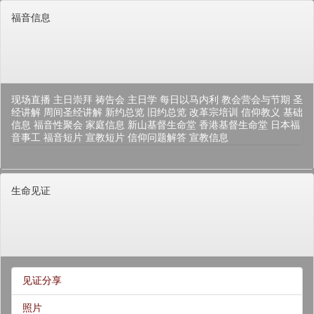
福音信息
现场直播
主日崇拜
祷告会
主日学
每日以马内利
教会营会与节期
圣
经讲解
周间圣经讲解
新约总览
旧约总览
改革宗培训
信仰教义
基础
信息
福音性聚会
家庭信息
新山基督生命堂
香港基督生命堂
日本福
音事工
福音短片
宣教短片
信仰问题解答
宣教信息
生命见证
见证分享
照片