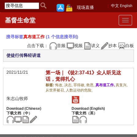
中文
English
现场直播
基督生命堂
Toggle
navigat
搜寻标签
真布道工作
(1 个信息搜寻到)
点击下载：
音频
视频
讲义
抄本
白板
使徒行传释经讲道
2021/11/21
第一场｜《徒2:37-41》众人听见这
话，觉得扎心
标签:
悔改,
决志,
罪得赦,
救恩,
真布道工作,
真复兴,
从世界被召,
人数运动的危险,
朱志山牧师