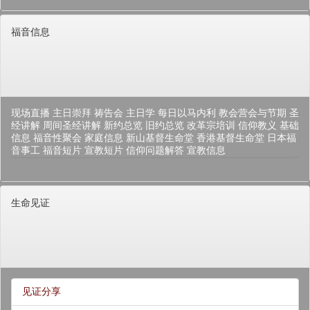
福音信息
现场直播
主日崇拜
祷告会
主日学
每日以马内利
教会营会与节期
圣
经讲解
周间圣经讲解
新约总览
旧约总览
改革宗培训
信仰教义
基础
信息
福音性聚会
家庭信息
新山基督生命堂
香港基督生命堂
日本福
音事工
福音短片
宣教短片
信仰问题解答
宣教信息
生命见证
见证分享