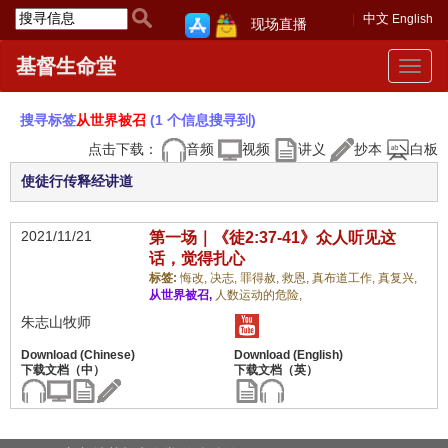
中文
English
现场直播
基督生命堂
Toggle
navigat
搜寻标签
从世界被召
(1 个信息搜寻到)
点击下载：
音频
视频
讲义
抄本
白板
使徒行传释经讲道
2021/11/21
第一场｜《徒2:37-41》众人听见这
话，觉得扎心
标签:
悔改,
决志,
罪得赦,
救恩,
真布道工作,
真复兴,
从世界被召,
人数运动的危险,
朱志山牧师