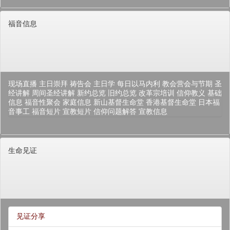
福音信息
现场直播
主日崇拜
祷告会
主日学
每日以马内利
教会营会与节期
圣
经讲解
周间圣经讲解
新约总览
旧约总览
改革宗培训
信仰教义
基础
信息
福音性聚会
家庭信息
新山基督生命堂
香港基督生命堂
日本福
音事工
福音短片
宣教短片
信仰问题解答
宣教信息
生命见证
见证分享