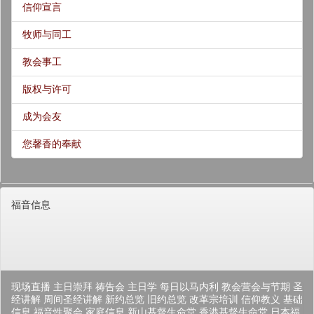
信仰宣言
牧师与同工
教会事工
版权与许可
成为会友
您馨香的奉献
福音信息
现场直播
主日崇拜
祷告会
主日学
每日以马内利
教会营会与节期
圣
经讲解
周间圣经讲解
新约总览
旧约总览
改革宗培训
信仰教义
基础
信息
福音性聚会
家庭信息
新山基督生命堂
香港基督生命堂
日本福