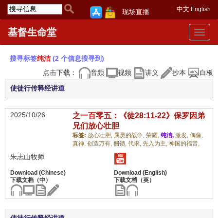
中文
English
现场直播
基督生命堂
Toggle
navigat
搜寻标签
纯洁
(2 个信息搜寻到)
点击下载：
音频
视频
讲义
抄本
白板
使徒行传释经讲道
2025/10/26
之一百零五：《徒28:11-22》保罗因弟
兄们放心壮胆
标签:
放心壮胆,
属灵的战争,
荣耀,
纯洁,
激发,
偶像,
真神,
创造万有,
捆锁,
代求,
先入为主,
神国的福音,
朱志山牧师