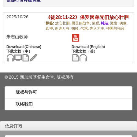
使徒行传释经讲道
2025/10/26
《徒28:11-22》保罗因弟兄们放心壮胆
标签:
放心壮胆,
属灵的战争,
荣耀,
纯洁,
激发,
偶像,
真神,
创造万有,
捆锁,
代求,
先入为主,
神国的福音,
朱志山牧师
© 2015 新加坡基督生命堂. 版权
所有
版权与许可
联络我们
信息订阅