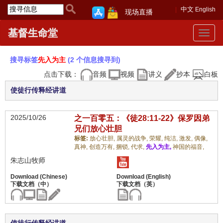
中文
English
现场直播
基督生命堂
Toggle
navigat
搜寻标签
先入为主
(2 个信息搜寻到)
点击下载：
音频
视频
讲义
抄本
白板
使徒行传释经讲道
2025/10/26
之一百零五：《徒28:11-22》保罗因弟
兄们放心壮胆
标签:
放心壮胆,
属灵的战争,
荣耀,
纯洁,
激发,
偶像,
真神,
创造万有,
捆锁,
代求,
先入为主,
神国的福音,
朱志山牧师