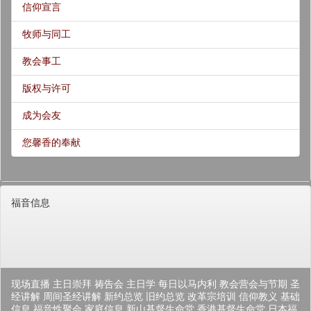
信仰宣言
牧师与同工
教会事工
版权与许可
成为会友
您馨香的奉献
福音信息
现场直播
主日崇拜
祷告会
主日学
每日以马内利
教会营会与节期
圣
经讲解
周间圣经讲解
新约总览
旧约总览
改革宗培训
信仰教义
基础
信息
福音性聚会
家庭信息
新山基督生命堂
香港基督生命堂
日本福