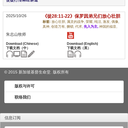
使徒行传释经讲道
2025/10/26
《徒28:11-22》保罗因弟兄们放心壮胆
标签:
放心壮胆,
属灵的战争,
荣耀,
纯洁,
激发,
偶像,
真神,
创造万有,
捆锁,
代求,
先入为主,
神国的福音,
朱志山牧师
© 2015 新加坡基督生命堂. 版权
所有
版权与许可
联络我们
信息订阅