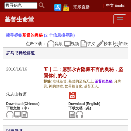
中文
English
现场直播
基督生命堂
Toggle
navigat
搜寻标签
基督的奥秘
(2 个信息搜寻到)
点击下载：
音频
视频
讲义
抄本
白板
罗马书释经讲道
2016/10/16
五十二：愿那永古隐藏不言的奥秘，坚
固你们的心
标签:
唯独基督,
基督的至高无上,
基督的奥秘,
分辨
灵,
神的救赎,
世界福音化,
基督工人,
朱志山牧师