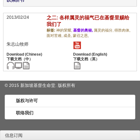
以弗所书
2013/02/24
之二: 各样属灵的福气已在基督里赐给
我们了
标签:
神的荣耀,
基督的奥秘,
属灵的福分,
得胜肉体,
面对苦难,
成圣,
蒙召之恩,
朱志山牧师
© 2015 新加坡基督生命堂. 版权
所有
版权与许可
联络我们
信息订阅