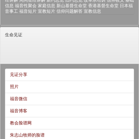
经讲解
周间圣经讲解
新约总览
旧约总览
改革宗培训
信仰教义
基础
信息
福音性聚会
家庭信息
新山基督生命堂
香港基督生命堂
日本福
音事工
福音短片
宣教短片
信仰问题解答
宣教信息
生命见证
见证分享
照片
福音微信
福音博客
教会脸谱网
朱志山牧师的脸谱