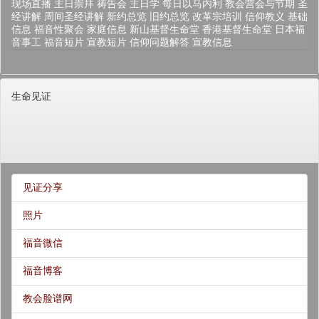
现场直播
主日崇拜
祷告会
主日学
每日以马内利
教会营会与节期
圣
经讲解
周间圣经讲解
新约总览
旧约总览
改革宗培训
信仰教义
基础
信息
福音性聚会
家庭信息
新山基督生命堂
香港基督生命堂
日本福
音事工
福音短片
宣教短片
信仰问题解答
宣教信息
生命见证
见证分享
照片
福音微信
福音博客
教会脸谱网