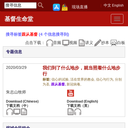
中文
English
现场直播
基督生命堂
Toggle
navigat
搜寻标签
跟从基督
(4 个信息搜寻到)
点击下载：
音频
视频
讲义
抄本
白板
专题信息
2020/03/29
我们到了什么地步，就当照着什么地步
行
标签:
信心的试验,
活在世界的教会,
信心与行为,
分别
为圣,
跟从基督,
新冠病毒,
朱志山牧师