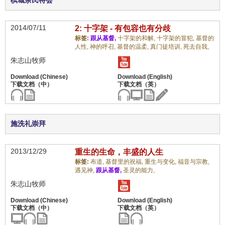
槟城余民特会
2014/07/11
2: 十字架 - 有包容也有分歧
标签:
跟从基督,
十字架的和解,
十字架的冒犯,
基督的
人性,
神的呼召,
基督的温柔,
真门徒培训,
死去自我,
朱志山牧师
施洗礼崇拜
2013/12/29
重生的生命，丰盛的人生
标签:
布道,
基督里的祝福,
重生与变化,
福音与宗教,
遇见神,
跟从基督,
圣灵的能力,
朱志山牧师