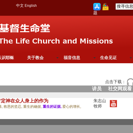
中文
English
题
认识耶稣
关于教会
福音信息
生命见证
点击下载：
讲员
社交网观看
肯定神在众人身上的作为
朱志山
牧师
基,
救恩的坚忍,
重生的确据,
重生的证据,
爱心的增长,