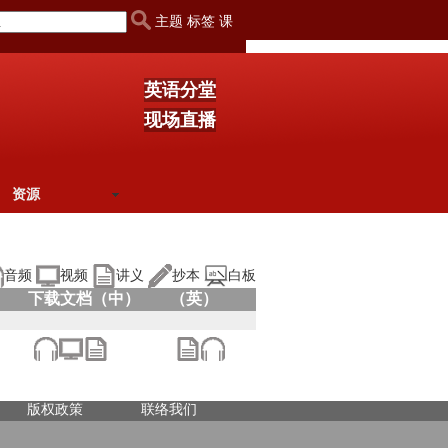
主题 标签 课
英语分堂
现场直播
资源
音频
视频
讲义
抄本
白板
下载文档（中）
（英）
版权政策
联络我们