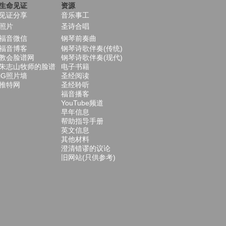
生命见证
资源
见证分享
音乐事工
照片
圣诗合唱
福音微信
钢琴前奏曲
福音博客
钢琴诗歌伴奏(传统)
教会脸谱网
钢琴诗歌伴奏(现代)
朱志山牧师的脸谱
电子书籍
iG照片墙
圣经阅读
推特网
圣经聆听
福音播客
YouTube频道
早年信息
帮助指导手册
英文信息
其他材料
澄清错谬的议论
旧网站(只供参考)