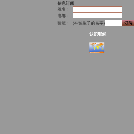
信息订阅
姓名：
电邮：
验证：
(神独生子的名字)
认识耶稣