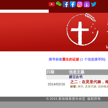
搜寻标签
重生的证据
(1 个信息搜寻到)
日期
信息主题
腓立比书
之二：在灵里代祷，
2014/02/16
标签:
神为,
灵里代祷,
信仰根
© 2015 新加坡基督生命堂. 版权
所有