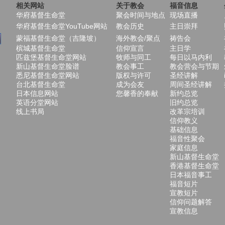
相关网站
关于教会
福音信息
华府基督生命堂
聚会时间与地点
现场直播
华府基督生命堂YouTube网站
教会历史
主日崇拜
蒙福基督生命堂（吉隆坡）
海外教会/聚点
祷告会
槟城基督生命堂
信仰宣言
主日学
匹兹堡基督生命堂网站
牧师与同工
每日以马内利
新山基督生命堂脸谱
教会事工
教会营会与节期
悉尼基督生命堂网站
版权与许可
圣经讲解
台北基督生命堂
成为会友
周间圣经讲解
日本信息网站
您馨香的奉献
新约总览
英语分堂网站
旧约总览
线上书局
改革宗培训
信仰教义
基础信息
福音性聚会
家庭信息
新山基督生命堂
香港基督生命堂
日本福音事工
福音短片
宣教短片
信仰问题解答
宣教信息