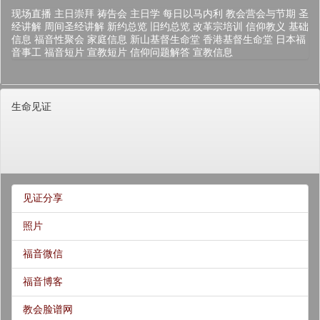
现场直播
主日崇拜
祷告会
主日学
每日以马内利
教会营会与节期
圣
经讲解
周间圣经讲解
新约总览
旧约总览
改革宗培训
信仰教义
基础
信息
福音性聚会
家庭信息
新山基督生命堂
香港基督生命堂
日本福
音事工
福音短片
宣教短片
信仰问题解答
宣教信息
生命见证
见证分享
照片
福音微信
福音博客
教会脸谱网