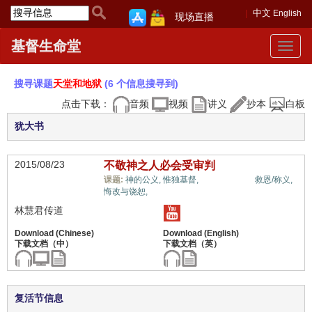
中文
English
现场直播
基督生命堂
Toggle
navigat
搜寻课题
天堂和地狱
(6 个信息搜寻到)
点击下载：
音频
视频
讲义
抄本
白板
犹大书
2015/08/23
不敬神之人必会受审判
天堂和地狱,
课题:
神的公义,
惟独基督,
救恩/称义,
悔改与饶恕,
林慧君传道
复活节信息