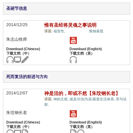
圣诞节信息
2014/12/25
惟有圣经将灵魂之事说明
天堂和地狱,
课题:
福音性,
惟独基督,
朱志山牧师
死而复活的前进与方向
2014/12/07
神是活的，即或不然【朱玟钢长老】
课题:
神的主权,
成圣/分别为圣/基督生活体系,
罪与试
天堂和地狱,
探,
朱玟钢长老