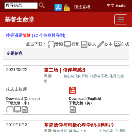
中文
English
现场直播
基督生命堂
Toggle
navigat
搜寻课题
情绪
(12 个信息搜寻到)
点击下载：
音频
视频
讲义
抄本
白板
专题信息
2021/08/22
第二场｜信仰与感觉
情绪,
课题:
信心与信仰系统,
福音与宗教,
圣灵的感
动,
朱志山牧师
2019/10/13
基督信仰与积极心理学能挂钩吗？
情绪,
课题:
惟独基督,
神为与人为,
人的心灵,
心理医