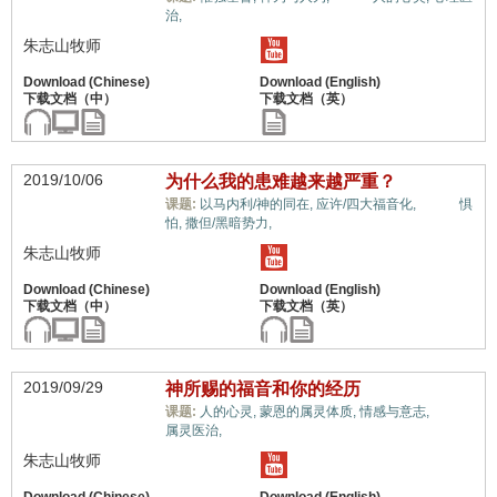
治,
朱志山牧师
2019/10/06
为什么我的患难越来越严重？
情绪,
课题:
以马内利/神的同在,
应许/四大福音化,
惧
怕,
撒但/黑暗势力,
朱志山牧师
2019/09/29
神所赐的福音和你的经历
情绪,
课题:
人的心灵,
蒙恩的属灵体质,
情感与意志,
属灵医治,
朱志山牧师