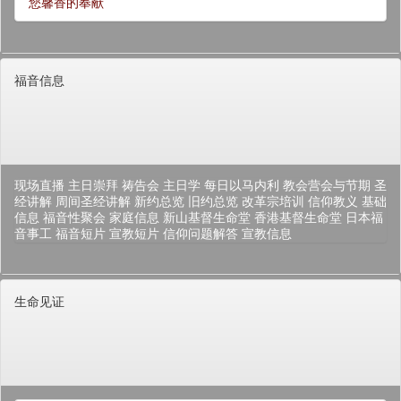
您馨香的奉献
福音信息
现场直播
主日崇拜
祷告会
主日学
每日以马内利
教会营会与节期
圣
经讲解
周间圣经讲解
新约总览
旧约总览
改革宗培训
信仰教义
基础
信息
福音性聚会
家庭信息
新山基督生命堂
香港基督生命堂
日本福
音事工
福音短片
宣教短片
信仰问题解答
宣教信息
生命见证