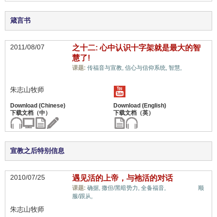
箴言书
2011/08/07
之十二: 心中认识十字架就是最大的智
慧了!
十架信
课题:
传福音与宣教,
信心与信仰系统,
智慧,
息,
朱志山牧师
宣教之后特别信息
2010/07/25
遇见活的上帝，与祂活的对话
十架信息,
课题:
确据,
撒但/黑暗势力,
全备福音,
顺
服/跟从,
朱志山牧师