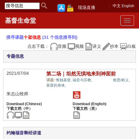
中文
English
现场直播
基督生命堂
Toggle
navigat
搜寻课题
十架信息
(31 个信息搜寻到)
点击下载：
音频
视频
讲义
抄本
白板
专题信息
2021/07/04
第二场｜坦然无惧地来到神面前
十架信息,
课题:
惟独基督,
福音与宗教,
救恩/称义,
基督的身体,
朱志山牧师
约翰福音释经讲道