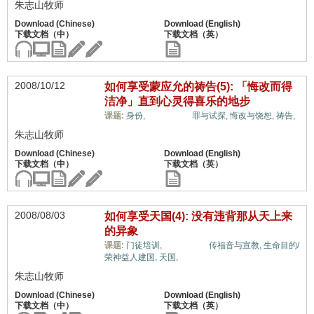
朱志山牧师
2008/10/12
如何享受蒙应允的祷告(5): 「悔改而得
洁净」直到心灵得喜乐的地步
十架信息,
课题:
身份,
罪与试探,
悔改与饶恕,
祷告,
朱志山牧师
2008/08/03
如何享受天国(4): 没有违背那从天上来
的异象
十架信息,
课题:
门徒培训,
传福音与宣教,
生命目的/
荣神益人建国,
天国,
朱志山牧师