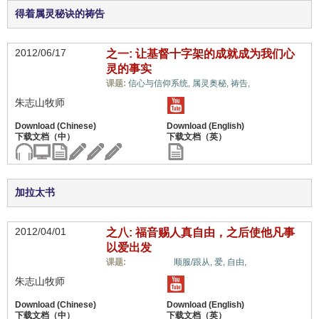
得着属灵秘诀的祷告
2012/06/17
之一: 让基督十字架的成就成为我们心
灵的事实
十架信息,
课题:
信心与信仰系统,
属灵奥秘,
祷告,
朱志山牧师
加拉太书
2012/04/01
之八: 福音赐人真自由，之后使他凡事
以爱出发
十架信息,
课题:
顺服/跟从,
爱,
自由,
朱志山牧师