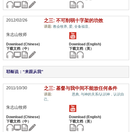
2012/02/26
之三: 不可削弱十字架的功效
十架信息,
课题:
教会牧养,
爱,
全备福音,
朱志山牧师
耶稣说：“来跟从我”
2011/10/30
之三: 基督与我中间不能放任何条件
十架信息,
课题:
恩典,
与神的关系/认识神，认识自
己,
朱志山牧师