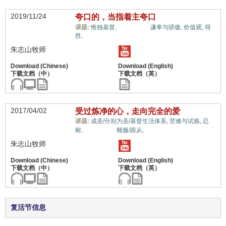
2019/11/24
夸口的，当指着主夸口
十架信息,
课题:
惟独基督,
谦卑与骄傲,
价值观,
得
胜,
朱志山牧师
2017/04/02
受过炼净的心，走向完全的爱
课题:
成圣/分别为圣/基督生活体系,
苦难与试炼,
忍
十架信息,
耐,
顺服/跟从,
朱志山牧师
复活节信息