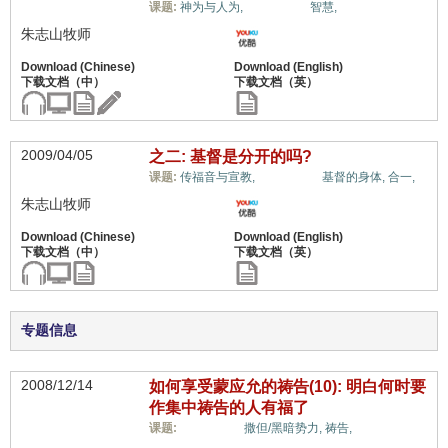
十架信息,
课题:
神为与人为,
智慧,
朱志山牧师
2009/04/05
之二: 基督是分开的吗?
十架信息,
课题:
传福音与宣教,
基督的身体,
合一,
朱志山牧师
专题信息
2008/12/14
如何享受蒙应允的祷告(10): 明白何时要
作集中祷告的人有福了
十架信息,
课题:
撒但/黑暗势力,
祷告,