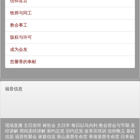
信仰宣言
牧师与同工
教会事工
版权与许可
成为会友
您馨香的奉献
福音信息
现场直播
主日崇拜
祷告会
主日学
每日以马内利
教会营会与节期
圣
经讲解
周间圣经讲解
新约总览
旧约总览
改革宗培训
信仰教义
基础
信息
福音性聚会
家庭信息
新山基督生命堂
香港基督生命堂
日本福