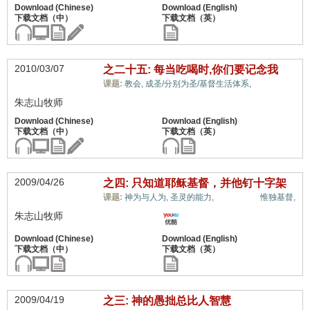
2010/03/07
之二十五: 每当吃喝时,你们要记念我
十架信息,
课题:
教会,
成圣/分别为圣/基督生活体系,
朱志山牧师
2009/04/26
之四: 只知道耶稣基督，并他钉十字架
十架信息,
课题:
神为与人为,
圣灵的能力,
惟独基督,
朱志山牧师
2009/04/19
之三: 神的愚拙总比人智慧