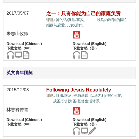
2017/05/07
之一：只有你能为自己的家庭负责
生命,
课题:
神的话/真理/事实,
以马内利/神的同在,
婚姻与恋爱,
儿女/后代,
朱志山牧师
英文青年团契
2015/12/03
Following Jesus Resolutely
生
课题:
顺服/跟从,
惟独基督,
以马内利/神的同在,
命,
成圣/分别为圣/基督生活体系,
林慧君传道