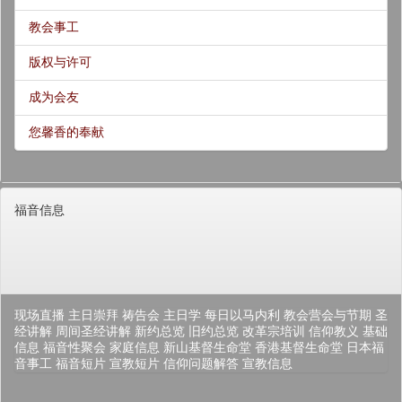
教会事工
版权与许可
成为会友
您馨香的奉献
福音信息
现场直播
主日崇拜
祷告会
主日学
每日以马内利
教会营会与节期
圣
经讲解
周间圣经讲解
新约总览
旧约总览
改革宗培训
信仰教义
基础
信息
福音性聚会
家庭信息
新山基督生命堂
香港基督生命堂
日本福
音事工
福音短片
宣教短片
信仰问题解答
宣教信息