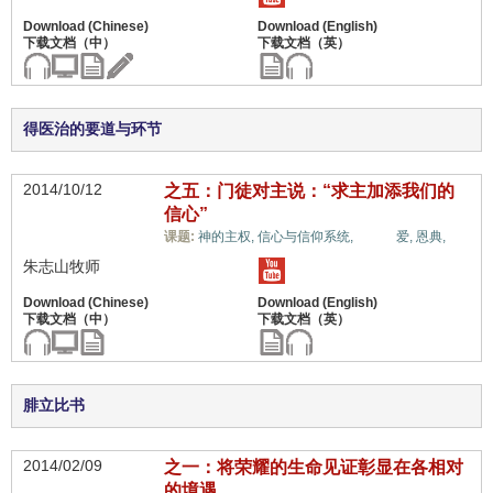
得医治的要道与环节
2014/10/12
之五：门徒对主说：“求主加添我们的
信心”
生命,
课题:
神的主权,
信心与信仰系统,
爱,
恩典,
朱志山牧师
腓立比书
2014/02/09
之一：将荣耀的生命见证彰显在各相对
的境遇