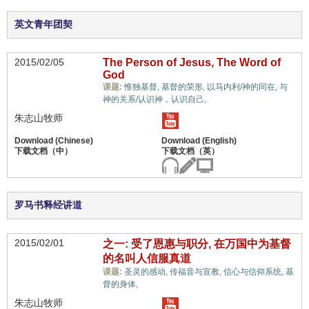
英文青年团契
2015/02/05
The Person of Jesus, The Word of
God
课题:
惟独基督,
基督的荣形,
以马内利/神的同在,
与
生命,
神的关系/认识神，认识自己,
朱志山牧师
罗马书释经讲道
2015/02/01
之一: 受了恩惠与职分, 在万国中为基督
的名叫人信服真道
课题:
圣灵的感动,
传福音与宣教,
信心与信仰系统,
基
生命,
督的身体,
朱志山牧师