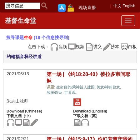
中文
English
现场直播
基督生命堂
Toggle
navigat
搜寻课题
生命
(19 个信息搜寻到)
点击下载：
音频
视频
讲义
抄本
白板
约翰福音释经讲道
2021/06/13
第一场 | 《约18:28-40》彼拉多审问耶
稣
生命,
课题:
生命目的/荣神益人建国,
美意/神的旨意,
顺服/跟从,
世界观,
朱志山牧师
2021/02/21
第一场 | 《约15:9-17》你们若遵守我的