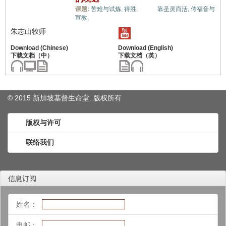
生命,
课题:
苦难与试炼,
得胜,
靠圣灵而活,
传福音与
宣教,
朱志山牧师
© 2015 新加坡基督生命堂. 版权
所有
版权与许可
联络我们
信息订阅
姓名：
电邮：