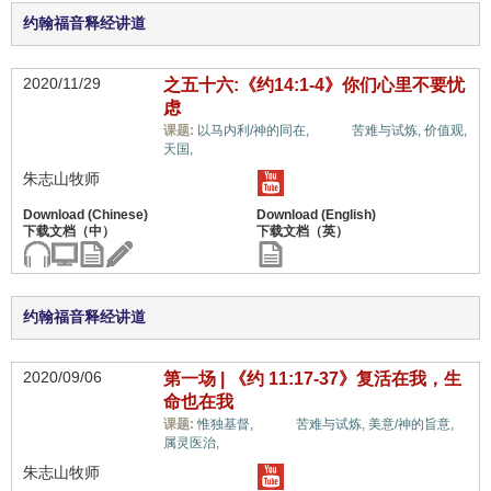
约翰福音释经讲道
2020/11/29
之五十六:《约14:1-4》你们心里不要忧
虑
生命,
课题:
以马内利/神的同在,
苦难与试炼,
价值观,
天国,
朱志山牧师
约翰福音释经讲道
2020/09/06
第一场 | 《约 11:17-37》复活在我，生
命也在我
生命,
课题:
惟独基督,
苦难与试炼,
美意/神的旨意,
属灵医治,
朱志山牧师