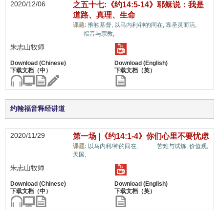
2020/12/06
之五十七:《约14:5-14》耶稣说：我是
道路、真理、生命
生
课题:
惟独基督,
以马内利/神的同在,
靠圣灵而活,
命,
福音与宗教,
朱志山牧师
约翰福音释经讲道
2020/11/29
第一场 |《约14:1-4》你们心里不要忧虑
生命,
课题:
以马内利/神的同在,
苦难与试炼,
价值观,
天国,
朱志山牧师