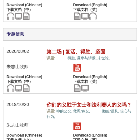
专题信息
2020/08/02
第二场 | 复活、得胜、坚固
生命,
课题:
得胜,
谦卑与骄傲,
末世论,
朱志山牧师
2019/10/20
你们的义胜于文士和法利赛人的义吗？
生命,
课题:
神的公义,
救恩/称义,
顺服/跟从,
信心与
行为,
朱志山牧师