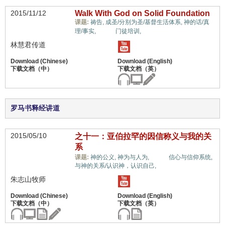
2015/11/12
Walk With God on Solid Foundation
课题:
祷告,
成圣/分别为圣/基督生活体系,
神的话/真
生命,
理/事实,
门徒培训,
林慧君传道
罗马书释经讲道
2015/05/10
之十一：亚伯拉罕的因信称义与我的关
系
生命,
课题:
神的公义,
神为与人为,
信心与信仰系统,
与神的关系/认识神，认识自己,
朱志山牧师