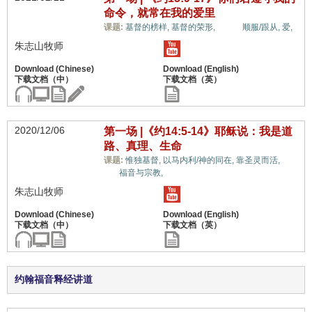
命令，就常在我的爱里
生命,
课题:
基督的榜样,
基督的荣形,
顺服/跟从,
爱,
朱志山牧师
2020/12/06
第一场 |《约14:5-14》耶稣说：我是道
路、真理、生命
生
课题:
惟独基督,
以马内利/神的同在,
靠圣灵而活,
命,
福音与宗教,
朱志山牧师
约翰福音释经讲道