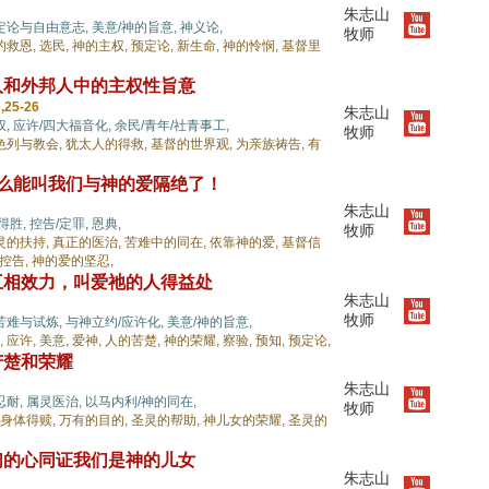
朱志山
定论与自由意志,
美意/神的旨意,
神义论,
牧师
的救恩,
选民,
神的主权,
预定论,
新生命,
神的怜悯,
基督里
人和外邦人中的主权性旨意
,25-26
朱志山
权,
应许/四大福音化,
余民/青年/社青事工,
牧师
色列与教会,
犹太人的得救,
基督的世界观,
为亲族祷告,
有
什么能叫我们与神的爱隔绝了！
朱志山
得胜,
控告/定罪,
恩典,
牧师
灵的扶持,
真正的医治,
苦难中的同在,
依靠神的爱,
基督信
控告,
神的爱的坚忍,
互相效力，叫爱祂的人得益处
朱志山
牧师
苦难与试炼,
与神立约/应许化,
美意/神的旨意,
,
应许,
美意,
爱神,
人的苦楚,
神的荣耀,
察验,
预知,
预定论,
苦楚和荣耀
朱志山
忍耐,
属灵医治,
以马内利/神的同在,
牧师
身体得赎,
万有的目的,
圣灵的帮助,
神儿女的荣耀,
圣灵的
们的心同证我们是神的儿女
朱志山