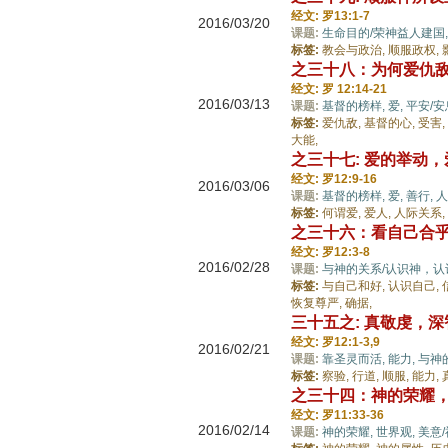
经文: 罗13:1-7
2016/03/20
课题:
生命目的/荣神益人建国
标签:
教会与政治,
顺服政权,
之三十八：为何爱仇敌
经文: 罗 12:14-21
2016/03/13
课题:
基督的榜样,
爱,
平安/安
标签:
爱仇敌,
基督的心,
受害,
大能,
之三十七: 爱的举动
经文: 罗12:9-16
2016/03/06
课题:
基督的榜样,
爱,
善行,
人
标签:
何谓爱,
爱人,
人际关系,
之三十六：看自己合
经文: 罗12:3-8
2016/02/28
课题:
与神的关系/认识神，认
标签:
与自己和好,
认识自己,
恢复尊严,
确据,
三十五之: 真敬虔，深
经文: 罗12:1-3,9
2016/02/21
课题:
靠圣灵而活,
能力,
与神
标签:
察验,
行道,
顺服,
能力,
之三十四：神的荣耀
经文: 罗11:33-36
2016/02/14
课题:
神的荣耀,
世界观,
美意