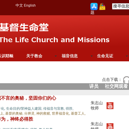
中文
English
题
认识耶稣
关于教会
福音信息
生命见证
点击下载：
讲员
社交网观看
藏不言的奥秘，坚固你们的心
朱志山
牧师
音化,
生命目的/荣神益人建国,
传福音与宣教,
得胜,
上,
基督的奥秘,
分辨灵,
神的救赎,
世界福音化,
基督工人,
作为，神终必得胜
朱志山