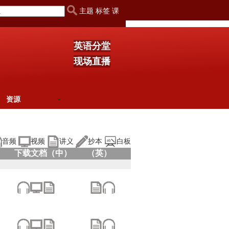
主题 标签 课
英语分堂
现场直播
资源
音频
视频
讲义
抄本
白板
下载文档（中）
（英）