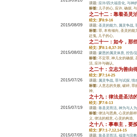
2015/09/20
课题:
应许/四大福音化,
与神的
标签:
儿子的心,
应许,
确据,
与
之二十二：靠着圣灵
经文: 罗8:9-16
2015/08/09
课题:
圣灵的能力,
属灵争战,
标签:
罪,
本有倾向,
圣灵的能
赶鬼,
儿子的心,
之二十一：如今，那
经文: 罗8:1-8,37-39
2015/08/02
课题:
蒙恩的属灵体质,
控告/
标签:
不定罪,
神儿女的确据,
活,
应许与确认,
之二十：立志为善由
经文: 罗7:14-25
2015/07/26
课题:
属灵争战,
罪与试探,
情
标签:
人意志的失败,
破碎,
罪
神,
之十九：律法是圣洁
经文: 罗7:6-13
2015/07/19
课题:
靠圣灵而活,
神为与人为
标签:
律法与恩典,
心灵的新样
义,
律法的精意,
心灵的构造,
之十八：事奉主，要
经文: 罗7:1-7,12,14-15
2015/07/05
课题:
靠圣灵而活,
福音与宗教