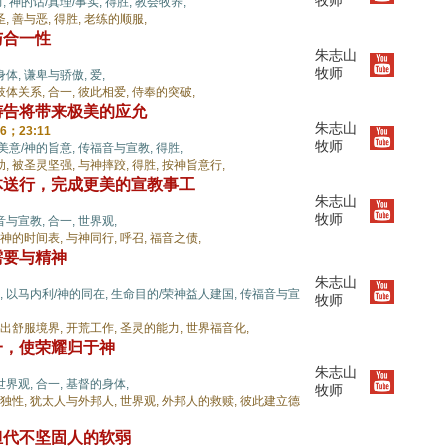
牧师
,
神的话/真理/事实,
得胜,
教会牧养,
圣,
善与恶,
得胜,
老练的顺服,
与合一性
朱志山
牧师
身体,
谦卑与骄傲,
爱,
肢体关系,
合一,
彼此相爱,
侍奉的突破,
祷告将带来极美的应允
朱志山
36；23:11
牧师
美意/神的旨意,
传福音与宣教,
得胜,
助,
被圣灵坚强,
与神摔跤,
得胜,
按神旨意行,
体送行，完成更美的宣教事工
朱志山
牧师
音与宣教,
合一,
世界观,
神的时间表,
与神同行,
呼召,
福音之债,
需要与精神
朱志山
,
以马内利/神的同在,
生命目的/荣神益人建国,
传福音与宣
牧师
出舒服境界,
开荒工作,
圣灵的能力,
世界福音化,
一，使荣耀归于神
朱志山
世界观,
合一,
基督的身体,
牧师
独性,
犹太人与外邦人,
世界观,
外邦人的救赎,
彼此建立德
担代不坚固人的软弱