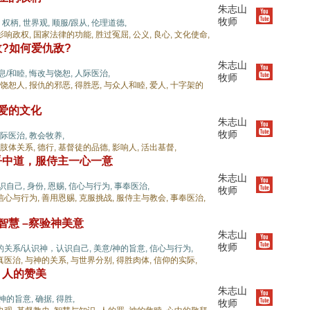
朱志山
牧师
,
权柄,
世界观,
顺服/跟从,
伦理道德,
影响政权,
国家法律的功能,
胜过冤屈,
公义,
良心,
文化使命,
?如何爱仇敌?
朱志山
息/和睦,
悔改与饶恕,
人际医治,
牧师
饶恕人,
报仇的邪恶,
得胜恶,
与众人和睦,
爱人,
十字架的
，爱的文化
朱志山
牧师
际医治,
教会牧养,
肢体关系,
德行,
基督徒的品德,
影响人,
活出基督,
乎中道，服侍主一心一意
朱志山
识自己,
身份,
恩赐,
信心与行为,
事奉医治,
牧师
信心与行为,
善用恩赐,
克服挑战,
服侍主与教会,
事奉医治,
智慧 –察验神美意
朱志山
牧师
的关系/认识神，认识自己,
美意/神的旨意,
信心与行为,
真医治,
与神的关系,
与世界分别,
得胜肉体,
信仰的实际,
，人的赞美
朱志山
/神的旨意,
确据,
得胜,
牧师