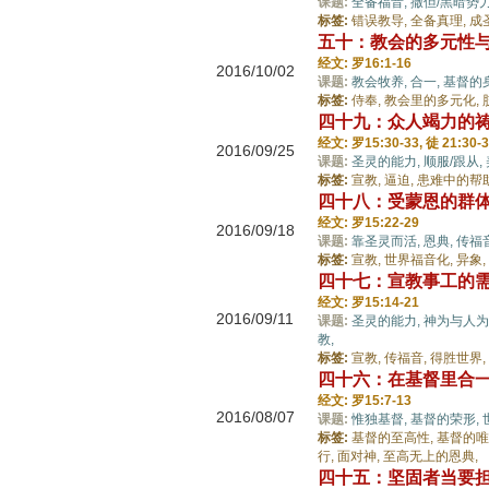
课题:
全备福音,
撒但/黑暗势力
标签:
错误教导,
全备真理,
成
五十：教会的多元性
经文: 罗16:1-16
2016/10/02
课题:
教会牧养,
合一,
基督的
标签:
侍奉,
教会里的多元化,
四十九：众人竭力的
经文: 罗15:30-33, 徒 21:30-
2016/09/25
课题:
圣灵的能力,
顺服/跟从,
标签:
宣教,
逼迫,
患难中的帮
四十八：受蒙恩的群
经文: 罗15:22-29
2016/09/18
课题:
靠圣灵而活,
恩典,
传福
标签:
宣教,
世界福音化,
异象,
四十七：宣教事工的
经文: 罗15:14-21
2016/09/11
课题:
圣灵的能力,
神为与人为
教,
标签:
宣教,
传福音,
得胜世界,
四十六：在基督里合
经文: 罗15:7-13
2016/08/07
课题:
惟独基督,
基督的荣形,
标签:
基督的至高性,
基督的唯
行,
面对神,
至高无上的恩典,
四十五：坚固者当要