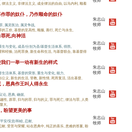
牧师
,
律法主义,
非律法主义,
成全律法的自由,
以马内利,
顺着
再作罪的奴仆，乃作顺命的奴仆
朱志山
牧师
罪,
属灵医治,
属灵争战,
罪的工价,
基督的至高性,
顺服,
善行,
死亡与永生,
罪死,向神活
朱志山
重生与变化,
成圣/分别为圣/基督生活体系,
得胜,
牧师
理和经验,
治死罪身,
新生命和生活,
与基督联合,
靠基督得
使我们一举一动有新生的样式
朱志山
牧师
督生活体系,
基督的荣形,
重生与变化,
能力,
与公义,
新生的生活,
管教,
新性情,
死而复活,
活出基督,
死，恩典作王叫人得永生
朱志山
义论,
恩典,
确据,
牧师
越性,
原罪,
归与的罪,
归与的义,
罪与死亡,
律法与罪,
人类
显大,
中，盼望更美的事
朱志山
平安/安息/和睦,
忍耐,
牧师
忍耐,
受苦与荣耀,
站在恩典中,
纯正的喜乐,
患难的答案,
盼