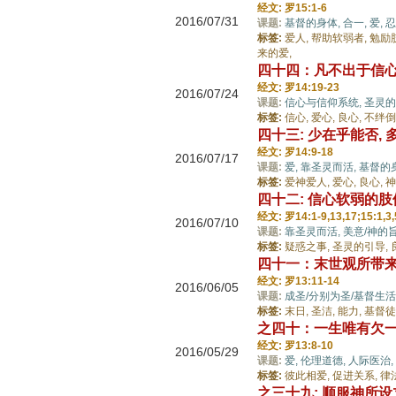
经文: 罗15:1-6
2016/07/31
课题:
基督的身体,
合一,
爱,
忍
标签:
爱人,
帮助软弱者,
勉励
来的爱,
四十四：凡不出于信
经文: 罗14:19-23
2016/07/24
课题:
信心与信仰系统,
圣灵的
标签:
信心,
爱心,
良心,
不绊倒
四十三: 少在乎能否,
经文: 罗14:9-18
2016/07/17
课题:
爱,
靠圣灵而活,
基督的
标签:
爱神爱人,
爱心,
良心,
神
四十二: 信心软弱的
经文: 罗14:1-9,13,17;15:1,3,
2016/07/10
课题:
靠圣灵而活,
美意/神的
标签:
疑惑之事,
圣灵的引导,
四十一：末世观所带
经文: 罗13:11-14
2016/06/05
课题:
成圣/分别为圣/基督生活
标签:
末日,
圣洁,
能力,
基督徒
之四十：一生唯有欠一
经文: 罗13:8-10
2016/05/29
课题:
爱,
伦理道德,
人际医治,
标签:
彼此相爱,
促进关系,
律
之三十九: 顺服神所