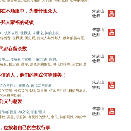
史观,
基督教史,
智慧与知识,
人的罪,
神的救赎,
心中的敬拜,
圈在不顺服中，为要怜恤众人
朱志山
牧师
外邦人蒙福的链锁
朱志山
神，认识自己,
世界观,
末世论,
神的主权,
牧师
传福音,
世界观,
历史观,
犹太人与外邦人,
嫉妒的善与恶,
世代都存留余数
朱志山
青事工,
传福音与宣教,
门徒培训,
恩典,
牧师
福音,
预定论,
谦卑,
以色列的恢复,
时代的呼声,
灭亡的理
喜信的人，他们的脚踪何等佳美！
朱志山
信心与行为,
末世论,
传福音与宣教,
牧师
音的荣耀,
传福音的挑战,
新血统,
信念与性情,
相信与承认,
的恩典与怜悯,
的公义与慈爱
朱志山
意/神的旨意,
神义论,
顺服/跟从,
牧师
摔跤,
美意,
顺服神,
有灵性的活人,
余民,
神的属性,
神的怜
许，也按着自己的主权行事