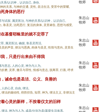
牧师
关系/认识神，认识自己,
身份,
神的关系,
与神的交通,
灵性,
圣洁生活,
受苦中的荣耀,
治死身体的恶行
朱志山
罪与试探,
属灵医治,
与神的关系/认识神，认识自己,
牧师
力,
靠圣灵,
治死恶行,
复活的身体,
灵里祷告,
思想与感受,
些在基督耶稣里的就不定罪了
朱志山
定罪,
属灵医治,
确据,
靠圣灵而活,
牧师
圣灵的声音,
律法与恩典,
肉体与圣灵,
性情与意向,
灵里生
得我，只是行出来由不得我
朱志山
感与意志,
人的心灵,
神为与人为,
牧师
的折磨,
灵界,
撒旦与罪性,
情感与意志,
脱离罪,
行善,
呼求
的，诫命也是圣洁、公义、良善的
朱志山
,
人的心灵,
自由,
律法,
牧师
,
律法的煽动性,
得胜控告,
知罪,
神为,
律法主义,
非律法主
按着心灵的新样，不按着仪文的旧样
朱志山
,
律法,
神为与人为,
成圣/分别为圣/基督生活体系,