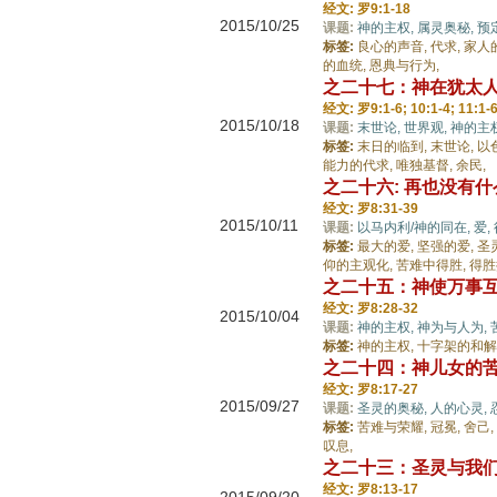
经文: 罗9:1-18
2015/10/25
课题:
神的主权,
属灵奥秘,
预
标签:
良心的声音,
代求,
家人
的血统,
恩典与行为,
之二十七：神在犹太
经文: 罗9:1-6; 10:1-4; 11:1-6
2015/10/18
课题:
末世论,
世界观,
神的主
标签:
末日的临到,
末世论,
以
能力的代求,
唯独基督,
余民,
之二十六: 再也没有
经文: 罗8:31-39
2015/10/11
课题:
以马内利/神的同在,
爱,
标签:
最大的爱,
坚强的爱,
圣
仰的主观化,
苦难中得胜,
得胜
之二十五：神使万事
经文: 罗8:28-32
2015/10/04
课题:
神的主权,
神为与人为,
标签:
神的主权,
十字架的和解
之二十四：神儿女的
经文: 罗8:17-27
2015/09/27
课题:
圣灵的奥秘,
人的心灵,
标签:
苦难与荣耀,
冠冕,
舍己,
叹息,
之二十三：圣灵与我
经文: 罗8:13-17