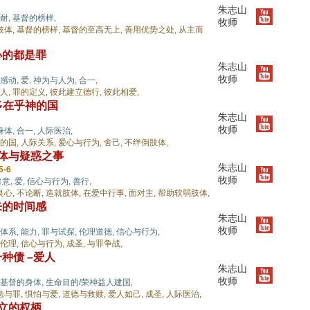
朱志山
耐,
基督的榜样,
牧师
肢体,
基督的榜样,
基督的至高无上,
善用优势之处,
从主而
心的都是罪
朱志山
牧师
感动,
爱,
神为与人为,
合一,
人,
罪的定义,
彼此建立德行,
彼此相爱,
 多在乎神的国
朱志山
牧师
身体,
合一,
人际医治,
的国,
人际关系,
爱心与行为,
舍己,
不绊倒肢体,
肢体与疑惑之事
朱志山
5-6
牧师
旨意,
爱,
信心与行为,
善行,
良心,
不论断,
造就肢体,
在爱中行事,
面对主,
帮助软弱肢体,
来的时间感
朱志山
牧师
体系,
能力,
罪与试探,
伦理道德,
信心与行为,
伦理,
信心与行为,
成圣,
与罪争战,
种债 –爱人
朱志山
牧师
基督的身体,
生命目的/荣神益人建国,
法与罪,
惧怕与爱,
道德与救赎,
爱人如己,
成圣,
人际医治,
设立的权柄