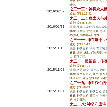
标签:
神的荣耀,
神的属性,
历
确据,
之三十三：神将众人
2016/02/07
经文: 罗11:25-32
之三十二：犹太人与
经文: 罗11:11-24
2016/01/31
课题:
恩典,
与神的关系/认识
标签:
末世论,
救恩计划,
恩典,
橄榄树,
本橄榄与野橄榄,
之三十一: 神在每个
经文: 罗11:1-12
2015/11/15
课题:
神的主权,
余民/青年/社
标签:
余民,
末世,
门徒培训,
传
由,
征服黑暗,
之三十：报福音，传
经文: 罗10:1-21
2015/11/08
课题:
救恩/称义,
重生与变化,
标签:
重生与变化,
新生,
传福
唯独基督,
以色列的回转,
不休
之二十九: 神主权性
经文: 罗9:19-33
2015/11/01
课题:
神的主权,
神的公义,
美
标签:
神的主权,
预定论,
与神
悯,
全副真理,
之二十八: 神坚守应