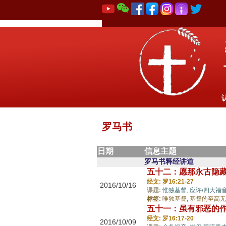
罗马书
日期
信息主题
罗马书释经讲道
五十二：愿那永古隐
经文: 罗16:21-27
2016/10/16
课题:
惟独基督,
应许/四大福
标签:
唯独基督,
基督的至高无
五十一：虽有邪恶的
经文: 罗16:17-20
2016/10/09