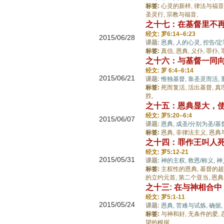
标签:
心灵的新样,
律法与福音
圣灵行,
宗教与福音,
之十七：在基督里不
经文: 罗6:14–6:23
2015/06/28
课题:
恩典,
人的心灵,
控告/定
标签:
真信,
恩典,
义仆,
罪仆,
之十六：与基督一同向
经文: 罗 6:4–6:14
2015/06/21
课题:
惟独基督,
靠圣灵而活,
标签:
死而复活,
活出基督,
真
胜,
之十五：恩典显大，
经文: 罗5:20–6:4
2015/06/07
课题:
恩典,
成圣/分别为圣/基
标签:
恩典,
非律法主义,
恩典
之十四：罪作王叫人
经文: 罗5:12-21
2015/05/31
课题:
神的主权,
救恩/称义,
神
标签:
主权性的恩典,
基督的超
的立约元首,
第二个亚当,
恩典
之十三: 在与神相合
经文: 罗5:1-11
2015/05/24
课题:
恩典,
苦难与试炼,
确据,
标签:
与神和好,
无条件的爱,
望的根据,